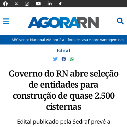
nce Nacional-AM por 2 a 1 fora de casa e abre vantagem nas quartas
Pular
Edital
para
o
conteúdo
Governo do RN abre seleção
de entidades para
construção de quase 2.500
cisternas
Edital publicado pela Sedraf prevê a