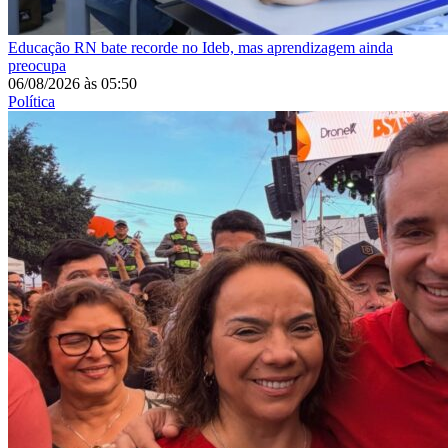
Educação
RN bate recorde no Ideb, mas aprendizagem ainda
preocupa
06/08/2026
às
05:50
Política