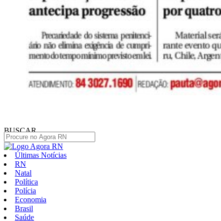
BUSCAR
Últimas Notícias
RN
Natal
Política
Polícia
Economia
Brasil
Saúde