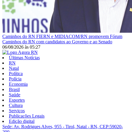
Caminhos do RN
FIERN e MIDIACOM/RN promovem Fórum
Caminhos do RN com candidatos ao Governo e ao Senado
06/08/2026
às
05:27
Últimas Notícias
RN
Natal
Política
Polícia
Economia
Brasil
Saúde
Esportes
Cultura
Serviços
Publicações Legais
Edição digital
Sede: Av. Rodrigues Alves, 955 - Tirol, Natal - RN, CEP:59020-
200