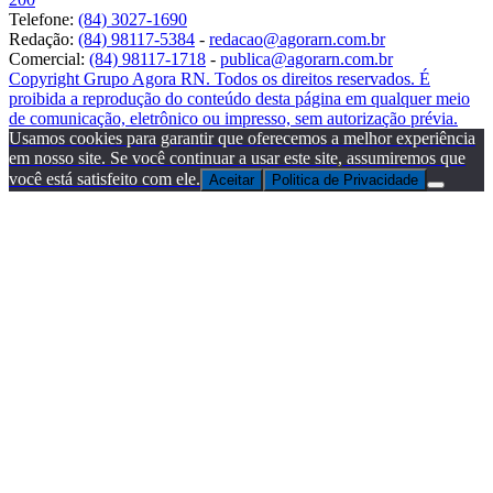
Telefone:
(84) 3027-1690
Redação:
(84) 98117-5384
-
redacao@agorarn.com.br
Comercial:
(84) 98117-1718
-
publica@agorarn.com.br
Copyright Grupo Agora RN. Todos os direitos reservados. É
proibida a reprodução do conteúdo desta página em qualquer meio
de comunicação, eletrônico ou impresso, sem autorização prévia.
Usamos cookies para garantir que oferecemos a melhor experiência
em nosso site. Se você continuar a usar este site, assumiremos que
você está satisfeito com ele.
Aceitar
Politica de Privacidade