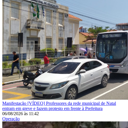
Manifestação
[VÍDEO] Professores da rede municipal de Natal
entram em greve e fazem protesto em frente à Prefeitura
06/08/2026
às
11:42
Operação