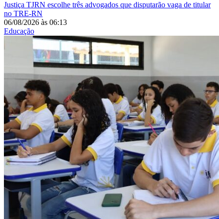
Justiça
TJRN escolhe três advogados que disputarão vaga de titular
no TRE-RN
06/08/2026
às
06:13
Educação