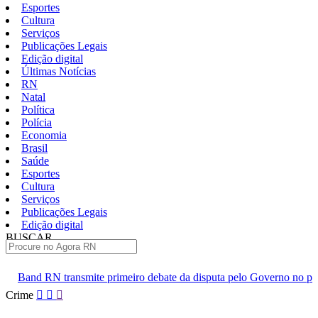
Esportes
Cultura
Serviços
Publicações Legais
Edição digital
Últimas Notícias
RN
Natal
Política
Polícia
Economia
Brasil
Saúde
Esportes
Cultura
Serviços
Publicações Legais
Edição digital
BUSCAR
ÚLTIMAS
primeiro debate da disputa pelo Governo no próximo domingo 9
Pular
Crime
para
o