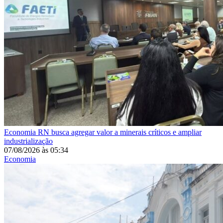
Economia
RN busca agregar valor a minerais críticos e ampliar
industrialização
07/08/2026
às
05:34
Economia