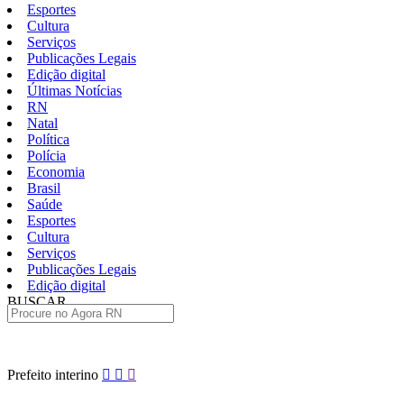
Esportes
Cultura
Serviços
Publicações Legais
Edição digital
Últimas Notícias
RN
Natal
Política
Polícia
Economia
Brasil
Saúde
Esportes
Cultura
Serviços
Publicações Legais
Edição digital
BUSCAR
ÚLTIMAS
Pular
Prefeito interino
para
o