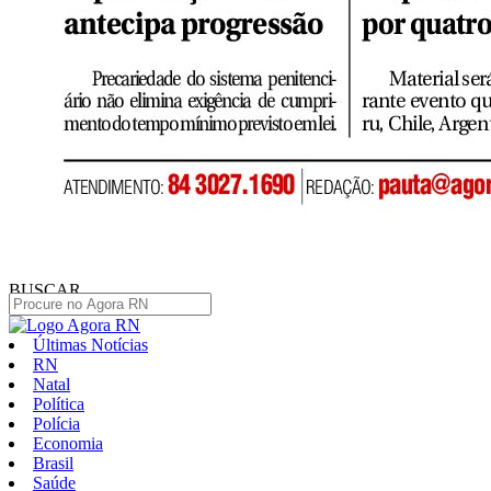
BUSCAR
Últimas Notícias
RN
Natal
Política
Polícia
Economia
Brasil
Saúde