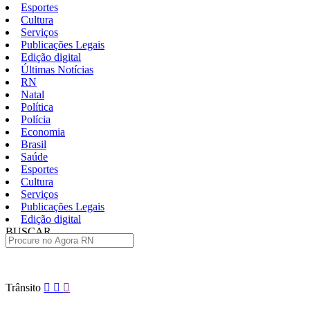
Esportes
Cultura
Serviços
Publicações Legais
Edição digital
Últimas Notícias
RN
Natal
Política
Polícia
Economia
Brasil
Saúde
Esportes
Cultura
Serviços
Publicações Legais
Edição digital
BUSCAR
ÚLTIMAS
Pular
Trânsito
para
o