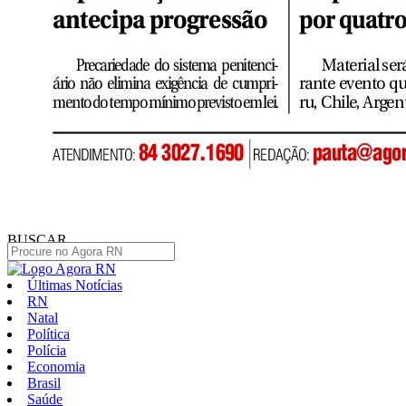
BUSCAR
Últimas Notícias
RN
Natal
Política
Polícia
Economia
Brasil
Saúde