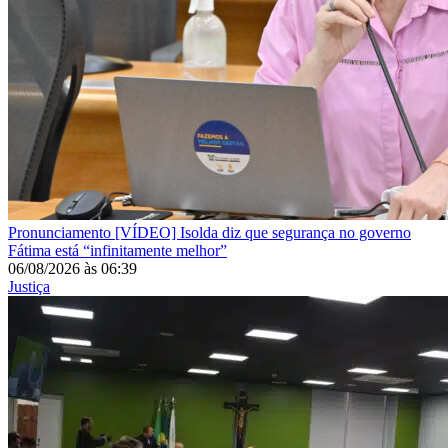
Pronunciamento
[VÍDEO] Isolda diz que segurança no governo
Fátima está “infinitamente melhor”
06/08/2026
às
06:39
Justiça