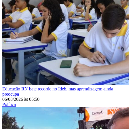
Educação
RN bate recorde no Ideb, mas aprendizagem ainda
preocupa
06/08/2026
às
05:50
Política