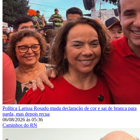
Política
Larissa Rosado muda declaração de cor e sai de branca para
parda, mas depois recua
06/08/2026
às
05:36
Caminhos do RN