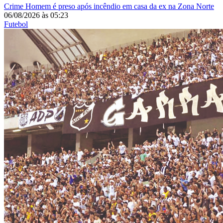
Crime
Homem é preso após incêndio em casa da ex na Zona Norte
06/08/2026
às
05:23
Futebol