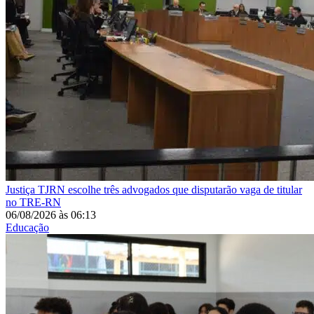
Justiça
TJRN escolhe três advogados que disputarão vaga de titular
no TRE-RN
06/08/2026
às
06:13
Educação