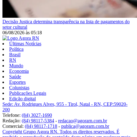
Decisão
Justiça determina transparência na lista de pagamentos do
setor cultural
06/08/2026
às
05:18
Últimas Notícias
Política
Brasil
RN
Mundo
Economia
Saúde
Esportes
Colunistas
Publicações Legais
Edição digital
Sede: Av. Rodrigues Alves, 955 - Tirol, Natal - RN, CEP:59020-
200
Telefone:
(84) 3027-1690
Redação:
(84) 98117-5384
-
redacao@agorarn.com.br
Comercial:
(84) 98117-1718
-
publica@agorarn.com.br
Copyright Grupo Agora RN. Todos os direitos reservados. É