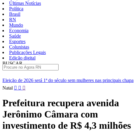
Últimas Notícias
Política
Brasil
RN
Mundo
Economia
Saúde
Esportes
Colunistas
Publicações Legais
Edição digital
BUSCAR
ÚLTIMAS
 do século sem mulheres nas principais chapas
Renan diz que Cen
Pular
Natal
para
o
Prefeitura recupera avenida
conteúdo
Jerônimo Câmara com
investimento de R$ 4,3 milhões