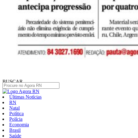
BUSCAR
Últimas Notícias
RN
Natal
Política
Polícia
Economia
Brasil
Saúde