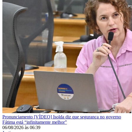
Pronunciamento
[VÍDEO] Isolda diz que segurança no governo
Fátima está “infinitamente melhor”
06/08/2026
às
06:39