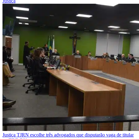
Justiça
Justiça
TJRN escolhe três advogados que disputarão vaga de titular