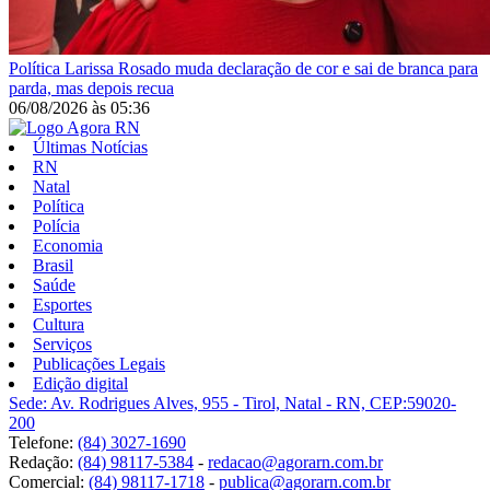
Política
Larissa Rosado muda declaração de cor e sai de branca para
parda, mas depois recua
06/08/2026
às
05:36
Últimas Notícias
RN
Natal
Política
Polícia
Economia
Brasil
Saúde
Esportes
Cultura
Serviços
Publicações Legais
Edição digital
Sede: Av. Rodrigues Alves, 955 - Tirol, Natal - RN, CEP:59020-
200
Telefone:
(84) 3027-1690
Redação:
(84) 98117-5384
-
redacao@agorarn.com.br
Comercial:
(84) 98117-1718
-
publica@agorarn.com.br