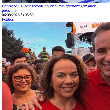
Educação
RN bate recorde no Ideb, mas aprendizagem ainda
preocupa
06/08/2026
às
05:50
Política