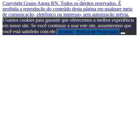
Copyright Grupo Agora RN. Todos os direitos reservados. É
proibida a reprodução do conteúdo desta página em qualquer meio
de comunicação, eletrônico ou impresso, sem autorização prévia.
Usamos cookies para garantir que oferecemos a melhor experiência
em nosso site. Se você continuar a usar este site, assumiremos que
você está satisfeito com ele.
Aceitar
Politica de Privacidade