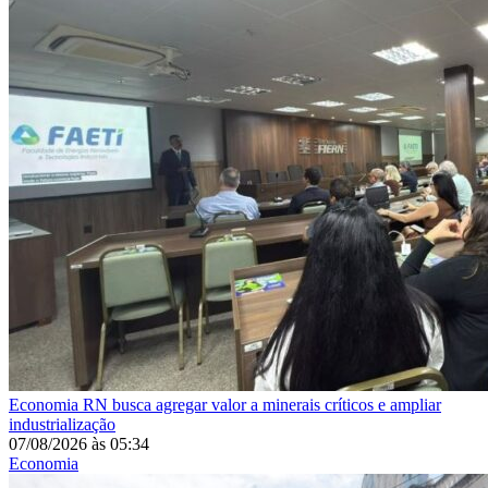
Economia
RN busca agregar valor a minerais críticos e ampliar
industrialização
07/08/2026
às
05:34
Economia