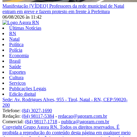
Manifestação
[VÍDEO] Professores da rede municipal de Natal
entram em greve e fazem protesto em frente à Prefeitura
06/08/2026
às
11:42
Últimas Notícias
RN
Natal
Política
Polícia
Economia
Brasil
Saúde
Esportes
Cultura
Serviços
Publicações Legais
Edição digital
Sede: Av. Rodrigues Alves, 955 - Tirol, Natal - RN, CEP:59020-
200
Telefone:
(84) 3027-1690
Redação:
(84) 98117-5384
-
redacao@agorarn.com.br
Comercial:
(84) 98117-1718
-
publica@agorarn.com.br
Copyright Grupo Agora RN. Todos os direitos reservados. É
proibida a reprodução do conteúdo desta página em qualquer meio