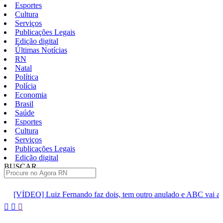
Esportes
Cultura
Serviços
Publicações Legais
Edição digital
Últimas Notícias
RN
Natal
Política
Polícia
Economia
Brasil
Saúde
Esportes
Cultura
Serviços
Publicações Legais
Edição digital
BUSCAR
ÚLTIMAS
do faz dois, tem outro anulado e ABC vai ao intervalo vencendo por 
Pular
para
o