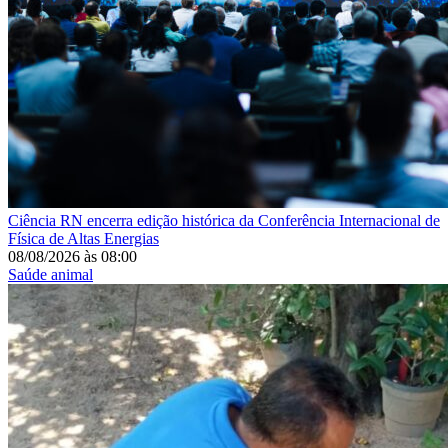
Ciência
RN encerra edição histórica da Conferência Internacional de
Física de Altas Energias
08/08/2026
às
08:00
Saúde animal