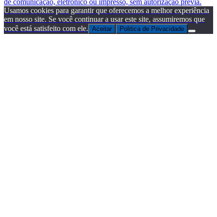
de comunicação, eletrônico ou impresso, sem autorização prévia.
Usamos cookies para garantir que oferecemos a melhor experiência
em nosso site. Se você continuar a usar este site, assumiremos que
você está satisfeito com ele.
Aceitar
Politica de Privacidade