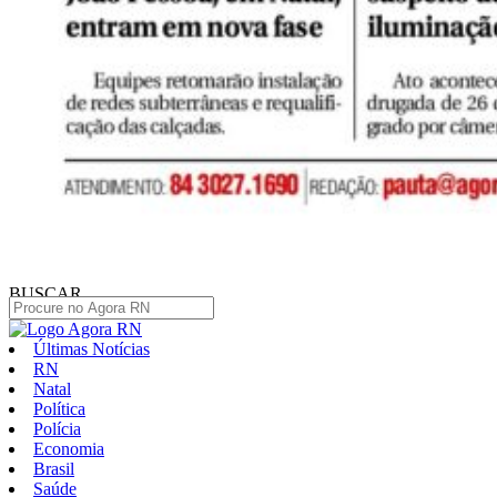
BUSCAR
Últimas Notícias
RN
Natal
Política
Polícia
Economia
Brasil
Saúde