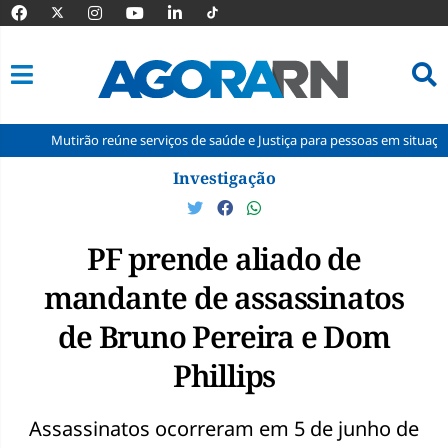
utirão reúne serviços de saúde e Justiça para pessoas em situação de rua e
Pular
Investigação
para
o
conteúdo
PF prende aliado de
mandante de assassinatos
de Bruno Pereira e Dom
Phillips
Assassinatos ocorreram em 5 de junho de