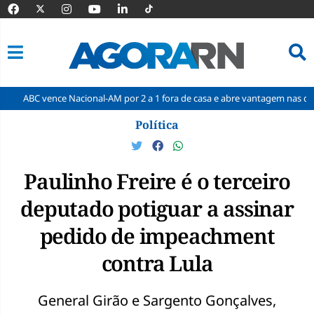
ence Nacional-AM por 2 a 1 fora de casa e abre vantagem nas quartas
Pular
Política
para
o
conteúdo
Paulinho Freire é o terceiro
deputado potiguar a assinar
pedido de impeachment
contra Lula
General Girão e Sargento Gonçalves,