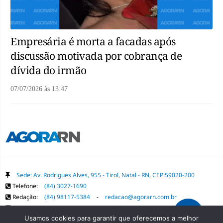
Empresária é morta a facadas após
discussão motivada por cobrança de
dívida do irmão
07/07/2026
às
13:47
Sede: Av. Rodrigues Alves, 955 - Tirol, Natal - RN, CEP:59020-200
Telefone:
(84) 3027-1690
Redação:
(84) 98117-5384
-
redacao@agorarn.com.br
Comercial:
(84) 98117-1718
-
publica@agorarn.com.br
Usamos cookies para garantir que oferecemos a melhor