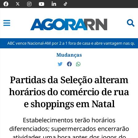
 Nacional-AM por 2 a 1 fora de casa e abre vantagem nas quartas
Cin
Pular
Mudanças
para
o
conteúdo
Partidas da Seleção alteram
horários do comércio de rua
e shoppings em Natal
Estabelecimentos terão horários
diferenciados; supermercados encerrarão
atividades uma hora antes dos jogos do