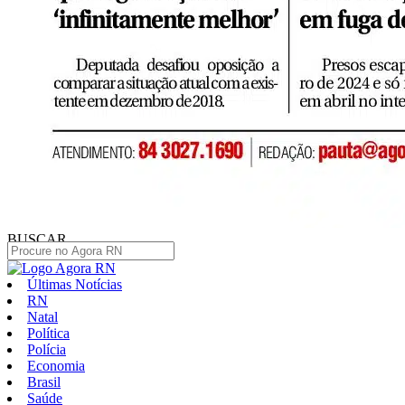
BUSCAR
Últimas Notícias
RN
Natal
Política
Polícia
Economia
Brasil
Saúde