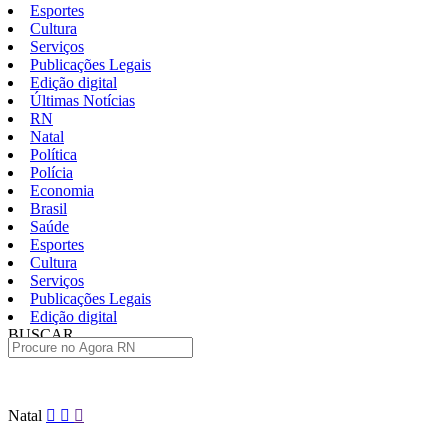
Esportes
Cultura
Serviços
Publicações Legais
Edição digital
Últimas Notícias
RN
Natal
Política
Polícia
Economia
Brasil
Saúde
Esportes
Cultura
Serviços
Publicações Legais
Edição digital
BUSCAR
ÚLTIMAS
Pular
Natal
para
o