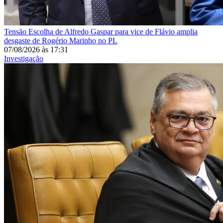
Tensão
Escolha de Alfredo Gaspar para vice de Flávio amplia
desgaste de Rogério Marinho no PL
07/08/2026
às
17:31
Investigação