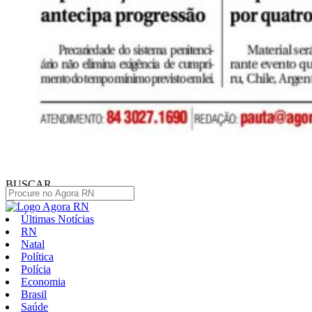
BUSCAR
Últimas Notícias
RN
Natal
Política
Polícia
Economia
Brasil
Saúde