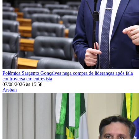
Polêmica
Sargento Gonçalves nega compra de lideranças após fala
controversa em entrevista
07/08/2026
às
15:58
Arsban