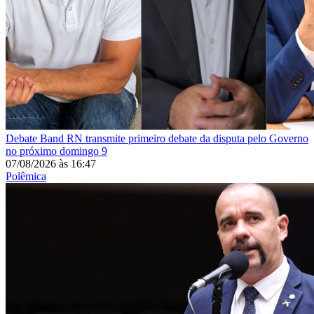
Debate
Band RN transmite primeiro debate da disputa pelo Governo
no próximo domingo 9
07/08/2026
às
16:47
Polêmica