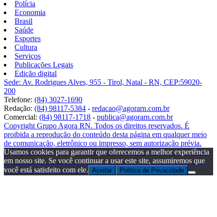
Polícia
Economia
Brasil
Saúde
Esportes
Cultura
Serviços
Publicações Legais
Edição digital
Sede: Av. Rodrigues Alves, 955 - Tirol, Natal - RN, CEP:59020-
200
Telefone:
(84) 3027-1690
Redação:
(84) 98117-5384
-
redacao@agorarn.com.br
Comercial:
(84) 98117-1718
-
publica@agorarn.com.br
Copyright Grupo Agora RN. Todos os direitos reservados. É
proibida a reprodução do conteúdo desta página em qualquer meio
de comunicação, eletrônico ou impresso, sem autorização prévia.
Usamos cookies para garantir que oferecemos a melhor experiência
em nosso site. Se você continuar a usar este site, assumiremos que
você está satisfeito com ele.
Aceitar
Politica de Privacidade