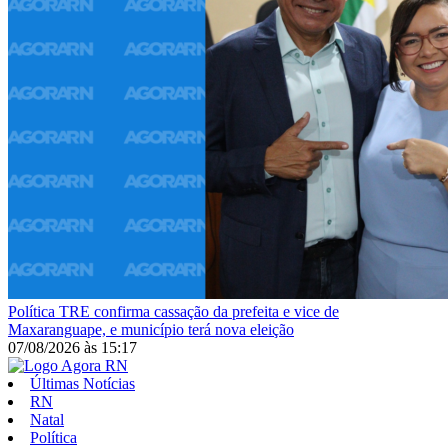
Política
TRE confirma cassação da prefeita e vice de
Maxaranguape, e município terá nova eleição
07/08/2026
às
15:17
Últimas Notícias
RN
Natal
Política