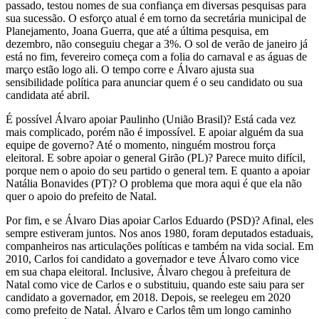
passado, testou nomes de sua confiança em diversas pesquisas para
sua sucessão. O esforço atual é em torno da secretária municipal de
Planejamento, Joana Guerra, que até a última pesquisa, em
dezembro, não conseguiu chegar a 3%. O sol de verão de janeiro já
está no fim, fevereiro começa com a folia do carnaval e as águas de
março estão logo ali. O tempo corre e Álvaro ajusta sua
sensibilidade política para anunciar quem é o seu candidato ou sua
candidata até abril.
É possível Álvaro apoiar Paulinho (União Brasil)? Está cada vez
mais complicado, porém não é impossível. E apoiar alguém da sua
equipe de governo? Até o momento, ninguém mostrou força
eleitoral. E sobre apoiar o general Girão (PL)? Parece muito difícil,
porque nem o apoio do seu partido o general tem. E quanto a apoiar
Natália Bonavides (PT)? O problema que mora aqui é que ela não
quer o apoio do prefeito de Natal.
Por fim, e se Álvaro Dias apoiar Carlos Eduardo (PSD)? Afinal, eles
sempre estiveram juntos. Nos anos 1980, foram deputados estaduais,
companheiros nas articulações políticas e também na vida social. Em
2010, Carlos foi candidato a governador e teve Álvaro como vice
em sua chapa eleitoral. Inclusive, Álvaro chegou à prefeitura de
Natal como vice de Carlos e o substituiu, quando este saiu para ser
candidato a governador, em 2018. Depois, se reelegeu em 2020
como prefeito de Natal. Álvaro e Carlos têm um longo caminho