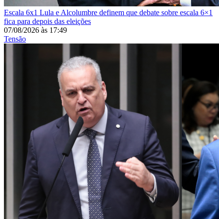
Escala 6x1
Lula e Alcolumbre definem que debate sobre escala 6×1
fica para depois das eleições
07/08/2026
às
17:49
Tensão