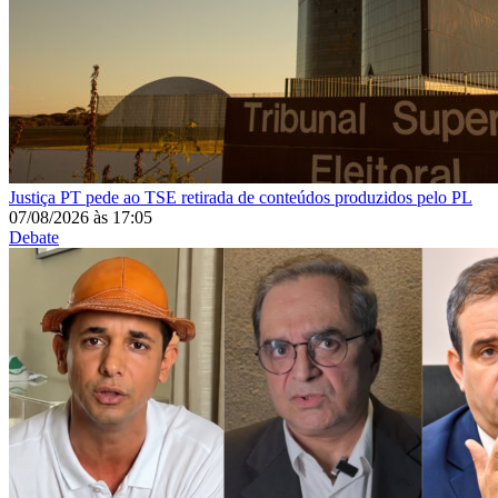
Justiça
PT pede ao TSE retirada de conteúdos produzidos pelo PL
07/08/2026
às
17:05
Debate