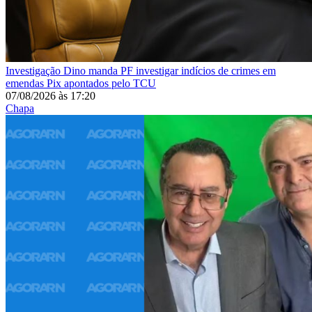
Investigação
Dino manda PF investigar indícios de crimes em
emendas Pix apontados pelo TCU
07/08/2026
às
17:20
Chapa