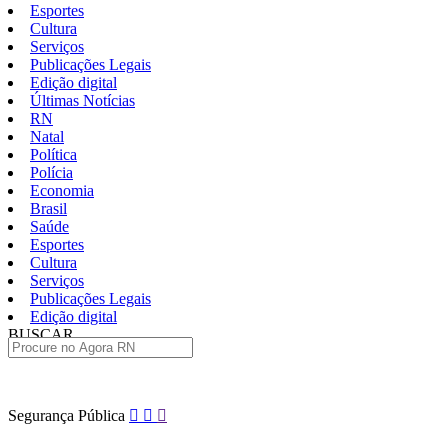
Esportes
Cultura
Serviços
Publicações Legais
Edição digital
Últimas Notícias
RN
Natal
Política
Polícia
Economia
Brasil
Saúde
Esportes
Cultura
Serviços
Publicações Legais
Edição digital
BUSCAR
ÚLTIMAS
Pular
Segurança Pública
para
o