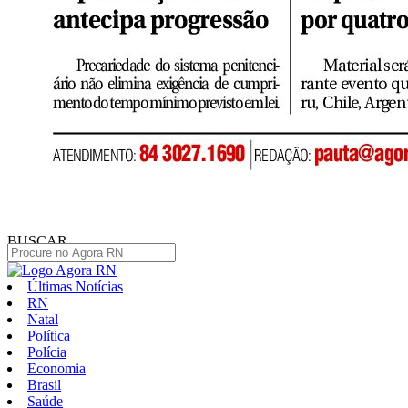
BUSCAR
Últimas Notícias
RN
Natal
Política
Polícia
Economia
Brasil
Saúde