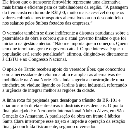
Ele frisou que o transporte ferroviário representa uma alternativa
mais barata e eficiente para os trabalhadores da região. “A passagem
do trem custa em torno de R$1,00, muito mais acessível do que os
valores cobrados nos transportes alternativos ou no desconto feito
nos salários pelos ônibus fretados das empresas.”
O vereador também se disse indiferente a disputas partidárias sobre a
paternidade da obra e cobrou que o atual governo finalize o que foi
iniciado na gestão anterior. “Não me importa quem começou. Quem
tem que terminar agora é o governo atual. O que interessa é que a
população está sendo penalizada”, afirmou, dirigindo-se diretamente
à CBTU e ao Congresso Nacional.
O apelo de Tarcio recebeu apoio do vereador Éber, que concordou
com a necessidade de retomar a obra e ampliar as alternativas de
mobilidade na Zona Norte. Ele ainda sugeriu a construção de uma
trincheira ou viaduto ligando os Jardins à área industrial, reforçando
a urgência de integrar melhor as regiões da cidade.
A linha roxa foi projetada para desafogar o trânsito da BR-101 e
criar uma rota direta entre áreas industriais e residenciais. O ponto
final planejado é o Aeroporto Internacional Aluízio Alves, em São
Gonçalo do Amarante. A paralisação da obra em frente à fábrica
Santa Clara interrompe esse trajeto e impede a operação da estação
final, já concluída fisicamente, segundo o vereador.