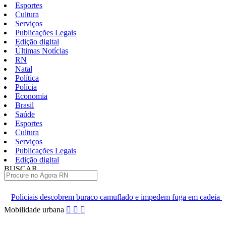
Esportes
Cultura
Serviços
Publicações Legais
Edição digital
Últimas Notícias
RN
Natal
Política
Polícia
Economia
Brasil
Saúde
Esportes
Cultura
Serviços
Publicações Legais
Edição digital
BUSCAR
ÚLTIMAS
buraco camuflado e impedem fuga em cadeia de Ceará-Mirim
Come
Pular
Mobilidade urbana
para
o