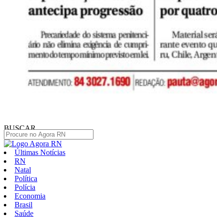
BUSCAR
Últimas Notícias
RN
Natal
Política
Polícia
Economia
Brasil
Saúde