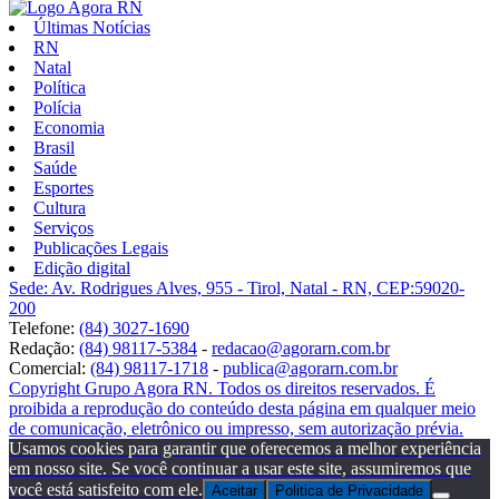
Últimas Notícias
RN
Natal
Política
Polícia
Economia
Brasil
Saúde
Esportes
Cultura
Serviços
Publicações Legais
Edição digital
Sede: Av. Rodrigues Alves, 955 - Tirol, Natal - RN, CEP:59020-
200
Telefone:
(84) 3027-1690
Redação:
(84) 98117-5384
-
redacao@agorarn.com.br
Comercial:
(84) 98117-1718
-
publica@agorarn.com.br
Copyright Grupo Agora RN. Todos os direitos reservados. É
proibida a reprodução do conteúdo desta página em qualquer meio
de comunicação, eletrônico ou impresso, sem autorização prévia.
Usamos cookies para garantir que oferecemos a melhor experiência
em nosso site. Se você continuar a usar este site, assumiremos que
você está satisfeito com ele.
Aceitar
Politica de Privacidade