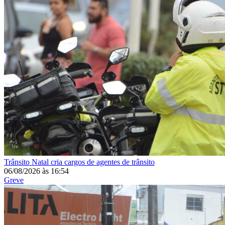
Trânsito
Natal cria cargos de agentes de trânsito
06/08/2026
às
16:54
Greve