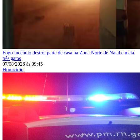
Fogo
Incêndio destrói parte de casa na Zona Norte de Natal e mata
três gatos
07/08/2026
às
09:45
Homicídio