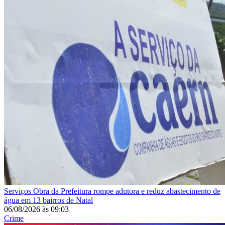
Serviços
Obra da Prefeitura rompe adutora e reduz abastecimento de
água em 13 bairros de Natal
06/08/2026
às
09:03
Crime