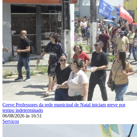
Greve
Professores da rede municipal de Natal iniciam greve por
tempo indeterminado
06/08/2026
às
16:51
Serviços