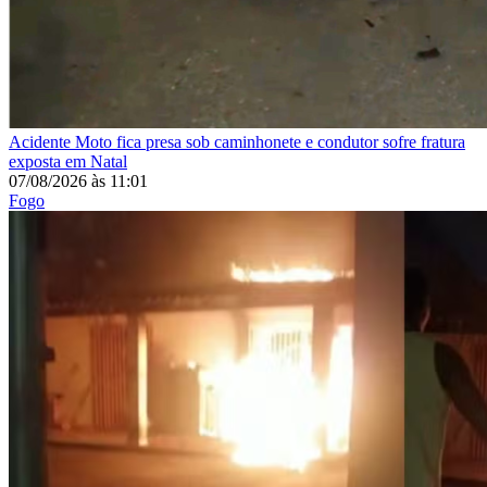
Acidente
Moto fica presa sob caminhonete e condutor sofre fratura
exposta em Natal
07/08/2026
às
11:01
Fogo