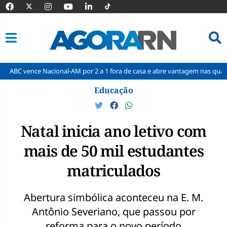
Nacional-AM por 2 a 1 fora de casa e abre vantagem nas quartas
Cine
Pular
Educação
para
o
conteúdo
Natal inicia ano letivo com
mais de 50 mil estudantes
matriculados
Abertura simbólica aconteceu na E. M.
Antônio Severiano, que passou por
reforma para o novo período