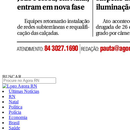
BUSCAR
Últimas Notícias
RN
Natal
Política
Polícia
Economia
Brasil
Saúde