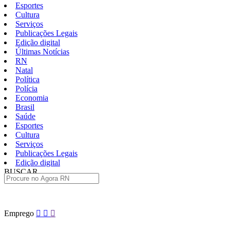
Esportes
Cultura
Serviços
Publicações Legais
Edição digital
Últimas Notícias
RN
Natal
Política
Polícia
Economia
Brasil
Saúde
Esportes
Cultura
Serviços
Publicações Legais
Edição digital
BUSCAR
ÚLTIMAS
Pular
Emprego
para
o