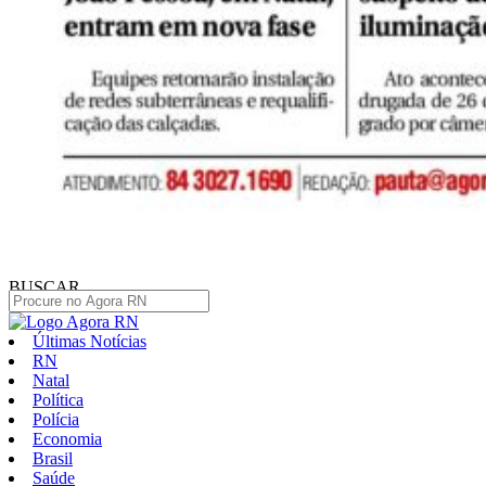
BUSCAR
Últimas Notícias
RN
Natal
Política
Polícia
Economia
Brasil
Saúde