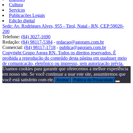
Cultura
Serviços
Publicações Legais
Edição digital
Sede: Av. Rodrigues Alves, 955 - Tirol, Natal - RN, CEP:59020-
200
Telefone:
(84) 3027-1690
Redação:
(84) 98117-5384
-
redacao@agorarn.com.br
Comercial:
(84) 98117-1718
-
publica@agorarn.com.br
Copyright Grupo Agora RN. Todos os direitos reservados. É
proibida a reprodução do conteúdo desta página em qualquer meio
de comunicação, eletrônico ou impresso, sem autorização prévia.
Usamos cookies para garantir que oferecemos a melhor experiência
em nosso site. Se você continuar a usar este site, assumiremos que
você está satisfeito com ele.
Aceitar
Politica de Privacidade