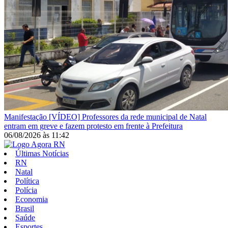
Manifestação
[VÍDEO] Professores da rede municipal de Natal
entram em greve e fazem protesto em frente à Prefeitura
06/08/2026
às
11:42
Últimas Notícias
RN
Natal
Política
Polícia
Economia
Brasil
Saúde
Esportes