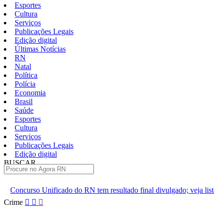
Esportes
Cultura
Serviços
Publicações Legais
Edição digital
Últimas Notícias
RN
Natal
Política
Polícia
Economia
Brasil
Saúde
Esportes
Cultura
Serviços
Publicações Legais
Edição digital
BUSCAR
ÚLTIMAS
 do RN tem resultado final divulgado; veja lista
Moraes nega vis
Pular
Crime
para
o