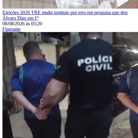
Eleições 2026
TRE multa instituto por erro em pesquisa que deu
Álvaro Dias em 1º
08/08/2026
às
05:20
Flagrante