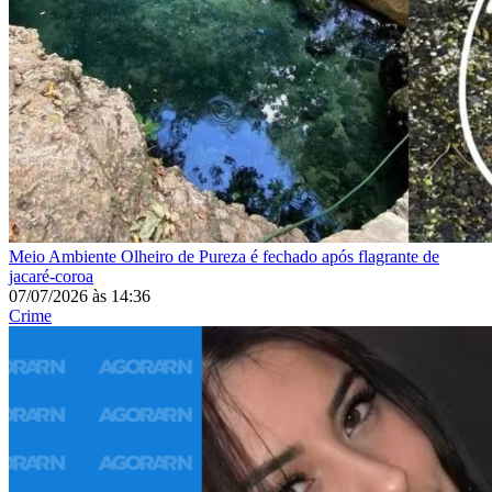
Meio Ambiente
Olheiro de Pureza é fechado após flagrante de
jacaré-coroa
07/07/2026
às
14:36
Crime