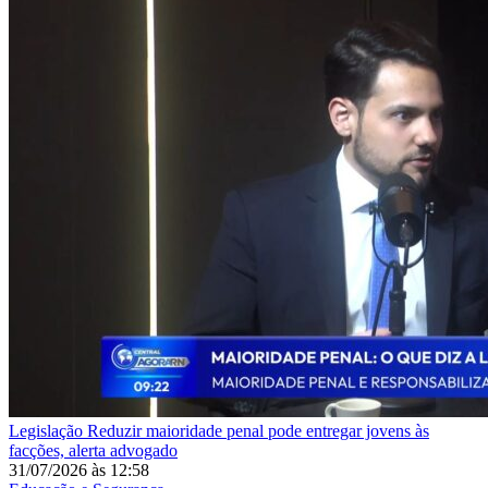
Legislação
Reduzir maioridade penal pode entregar jovens às
facções, alerta advogado
31/07/2026
às
12:58