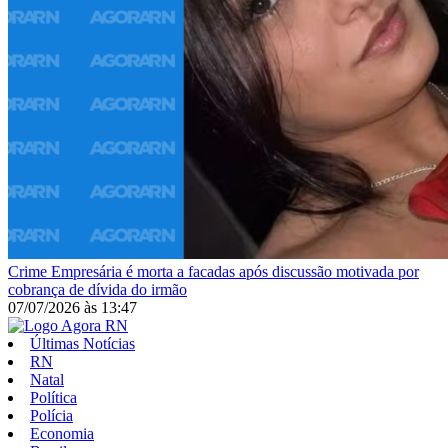
Crime
Empresária é morta a facadas após discussão motivada por
cobrança de dívida do irmão
07/07/2026
às
13:47
Últimas Notícias
RN
Natal
Política
Polícia
Economia