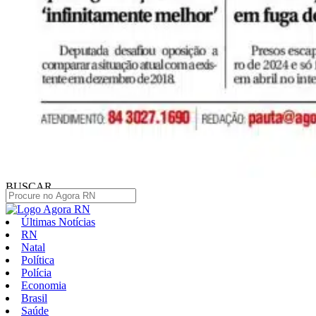
BUSCAR
Últimas Notícias
RN
Natal
Política
Polícia
Economia
Brasil
Saúde