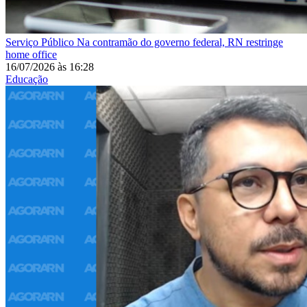
Serviço Público
Na contramão do governo federal, RN restringe
home office
16/07/2026
às
16:28
Educação