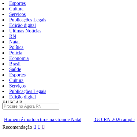
Esportes
Cultura
Serviços
Publicações Legais
Edição digital
Últimas Notícias
RN
Natal
Política
Polícia
Economia
Brasil
Saúde
Esportes
Cultura
Serviços
Publicações Legais
Edição digital
BUSCAR
ÚLTIMAS
os na Grande Natal
GO!RN 2026 amplia agenda de inovação co
Pular
Recomendação
para
o