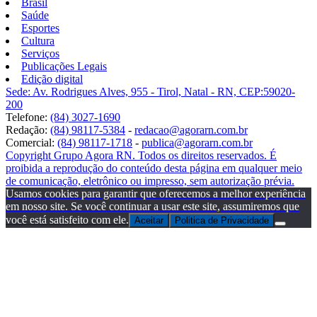
Brasil
Saúde
Esportes
Cultura
Serviços
Publicações Legais
Edição digital
Sede: Av. Rodrigues Alves, 955 - Tirol, Natal - RN, CEP:59020-
200
Telefone:
(84) 3027-1690
Redação:
(84) 98117-5384
-
redacao@agorarn.com.br
Comercial:
(84) 98117-1718
-
publica@agorarn.com.br
Copyright Grupo Agora RN. Todos os direitos reservados. É
proibida a reprodução do conteúdo desta página em qualquer meio
de comunicação, eletrônico ou impresso, sem autorização prévia.
Usamos cookies para garantir que oferecemos a melhor experiência
em nosso site. Se você continuar a usar este site, assumiremos que
você está satisfeito com ele.
Aceitar
Politica de Privacidade