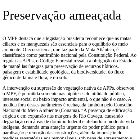
Preservação ameaçada
O MPF destaca que a legislação brasileira reconhece que as matas
ciliares e os manguezais são essenciais para o equilíbrio do meio
ambiente. O ecossistema, que faz parte da Mata Atlântica, é
classificado como patrimônio nacional pela Constituição Federal. Ao
regular as APPs, o Código Florestal ressalta a obrigação do Estado
de mantê-las íntegras para preservação de recursos hídricos,
paisagem e estabilidade geológica, da biodiversidade, do fluxo
gênico de fauna e flora, e do solo.
A intervenção ou supressão de vegetação nativa de APPs, observou
o MPF, é permitida somente nas hipóteses de utilidade pública,
interesse social ou baixo impacto ambiental, o que não é o caso. A
medida fora desses parâmetros é rechaçada também pelo Conselho
Nacional do Meio Ambiente (Conama). “A presença de edificação
erigida e em expansão nas margens do Rio Cavaçu, causando
degradação em áreas de domínio federal e afetando o modo de vida
indígena, demanda uma atuação urgente do poder público para a
paralisação e remoção das construções, além da imposição de
medidas reparatórias aos responsáveis, sob pena de agravamento e