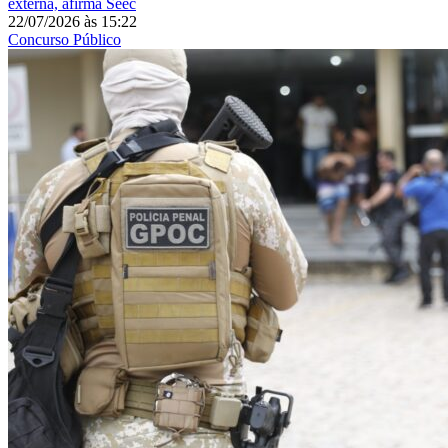
externa, afirma Seec
22/07/2026
às
15:22
Concurso Público