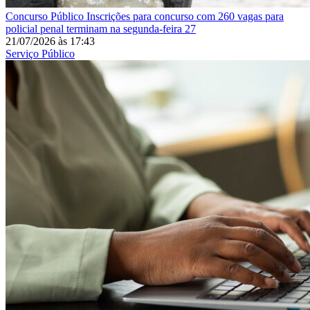
Concurso Público
Inscrições para concurso com 260 vagas para
policial penal terminam na segunda-feira 27
21/07/2026
às
17:43
Serviço Público