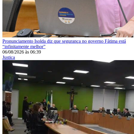
Pronunciamento
Isolda diz que segurança no governo Fátima está
“infinitamente melhor”
06/08/2026
às
06:39
Justiça