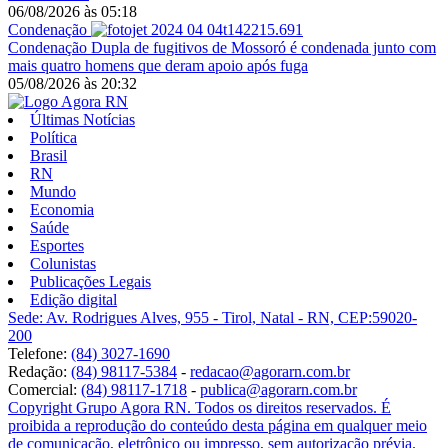
06/08/2026
às
05:18
Condenação
Condenação
Dupla de fugitivos de Mossoró é condenada junto com
mais quatro homens que deram apoio após fuga
05/08/2026
às
20:32
Últimas Notícias
Política
Brasil
RN
Mundo
Economia
Saúde
Esportes
Colunistas
Publicações Legais
Edição digital
Sede: Av. Rodrigues Alves, 955 - Tirol, Natal - RN, CEP:59020-
200
Telefone:
(84) 3027-1690
Redação:
(84) 98117-5384
-
redacao@agorarn.com.br
Comercial:
(84) 98117-1718
-
publica@agorarn.com.br
Copyright Grupo Agora RN. Todos os direitos reservados. É
proibida a reprodução do conteúdo desta página em qualquer meio
de comunicação, eletrônico ou impresso, sem autorização prévia.