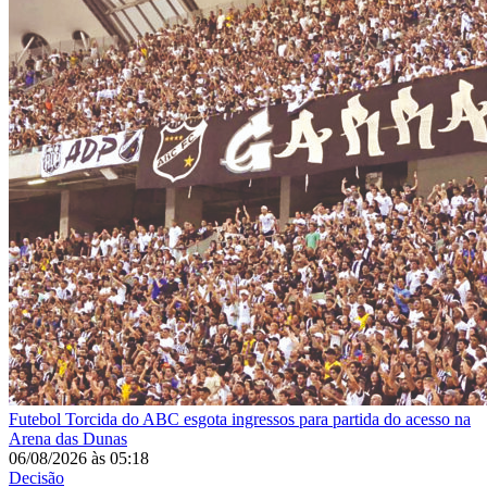
Futebol
Torcida do ABC esgota ingressos para partida do acesso na
Arena das Dunas
06/08/2026
às
05:18
Decisão