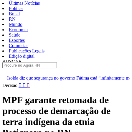
Últimas Notícias
Política
Brasil
RN
Mundo
Economia
Saúde
Esportes
Colunistas
Publicações Legais
Edição digital
BUSCAR
ÚLTIMAS
urança no governo Fátima está “infinitamente melhor”
TJRN escol
Pular
Decisão
para
o
MPF garante retomada de
conteúdo
processo de demarcação de
terra indígena da etnia