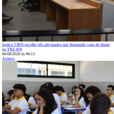
Justiça
TJRN escolhe três advogados que disputarão vaga de titular
no TRE-RN
06/08/2026
às
06:13
Avanço