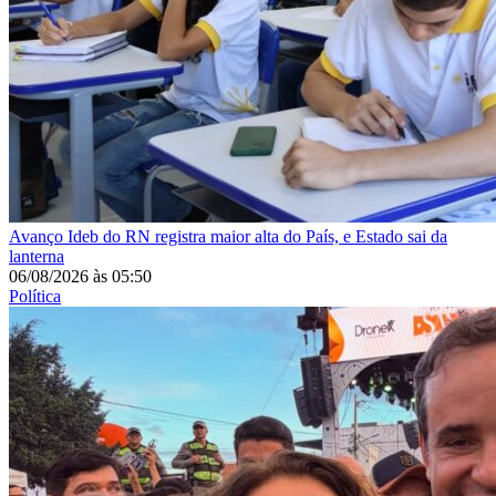
Avanço
Ideb do RN registra maior alta do País, e Estado sai da
lanterna
06/08/2026
às
05:50
Política