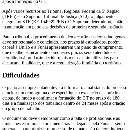
após a formação do GT.
Após vários recursos ao Tribunal Regional Federal da 5ª Região
(TRF5) e ao Superior Tribunal de Justiça (STJ), o julgamento
chegou ao STF (RE 1549392/RN). O Supremo determinou, então, a
manutenção em parte das decisões de primeira e segunda instância.
Para o tribunal, o procedimento de demarcação das terras indígenas
deve ser retomado e concluído, nos prazos já estipulados, porém
caberá à União e à Funai apresentarem um plano de cumprimento,
que detalhe tecnicamente como esses prazos serão atendidos e
permitindo à fundação decidir quais meios serão utilizados para
alcançar a finalidade, que é a regularização fundiária do território.
Dificuldades
O plano a ser apresentado deverá informar o atual status do processo
e incluir um cronograma que especifique a execução das próximas
etapas, de modo a confirmar a formação do GT no prazo de 180
dias e a finalização dos trabalhos dentro de 24 meses após a criação
do grupo de trabalho.
O documento deve demonstrar como a falta de profissionais e as
limitações estruturais e orçamentárias – alegadas pela Funai – serão
superadas para priorizar o processo de demarcação da terra indígena