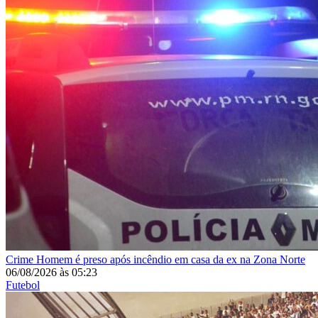
Crime
Homem é preso após incêndio em casa da ex na Zona Norte
06/08/2026
às
05:23
Futebol