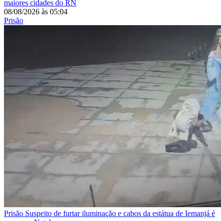
maiores cidades do RN
08/08/2026
às
05:04
Prisão
Prisão
Suspeito de furtar iluminação e cabos da estátua de Iemanjá é