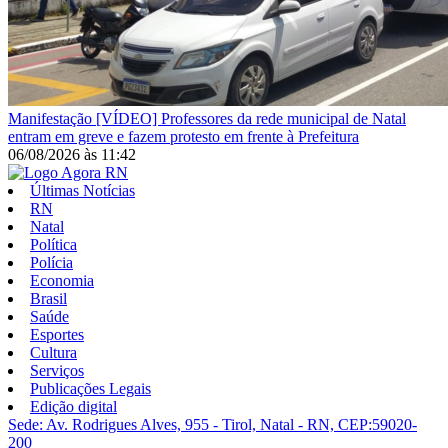
Manifestação
[VÍDEO] Professores da rede municipal de Natal
entram em greve e fazem protesto em frente à Prefeitura
06/08/2026
às
11:42
Últimas Notícias
RN
Natal
Política
Polícia
Economia
Brasil
Saúde
Esportes
Cultura
Serviços
Publicações Legais
Edição digital
Sede: Av. Rodrigues Alves, 955 - Tirol, Natal - RN, CEP:59020-
200