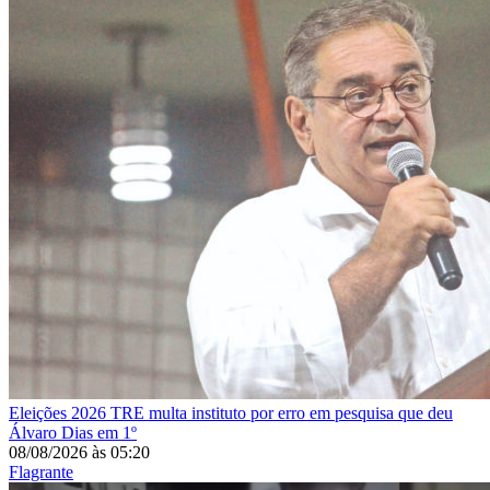
Eleições 2026
TRE multa instituto por erro em pesquisa que deu
Álvaro Dias em 1º
08/08/2026
às
05:20
Flagrante