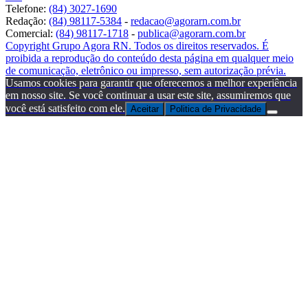
Telefone:
(84) 3027-1690
Redação:
(84) 98117-5384
-
redacao@agorarn.com.br
Comercial:
(84) 98117-1718
-
publica@agorarn.com.br
Copyright Grupo Agora RN. Todos os direitos reservados. É
proibida a reprodução do conteúdo desta página em qualquer meio
de comunicação, eletrônico ou impresso, sem autorização prévia.
Usamos cookies para garantir que oferecemos a melhor experiência
em nosso site. Se você continuar a usar este site, assumiremos que
você está satisfeito com ele.
Aceitar
Politica de Privacidade