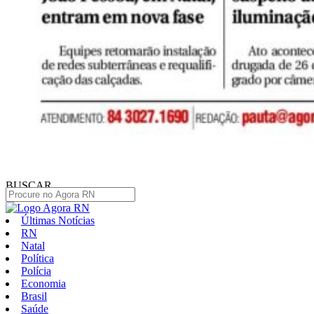
BUSCAR
Últimas Notícias
RN
Natal
Política
Polícia
Economia
Brasil
Saúde