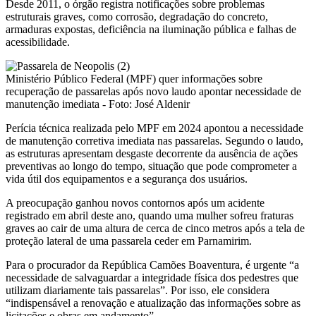
Desde 2011, o órgão registra notificações sobre problemas
estruturais graves, como corrosão, degradação do concreto,
armaduras expostas, deficiência na iluminação pública e falhas de
acessibilidade.
Ministério Público Federal (MPF) quer informações sobre
recuperação de passarelas após novo laudo apontar necessidade de
manutenção imediata - Foto: José Aldenir
Perícia técnica realizada pelo MPF em 2024 apontou a necessidade
de manutenção corretiva imediata nas passarelas. Segundo o laudo,
as estruturas apresentam desgaste decorrente da ausência de ações
preventivas ao longo do tempo, situação que pode comprometer a
vida útil dos equipamentos e a segurança dos usuários.
A preocupação ganhou novos contornos após um acidente
registrado em abril deste ano, quando uma mulher sofreu fraturas
graves ao cair de uma altura de cerca de cinco metros após a tela de
proteção lateral de uma passarela ceder em Parnamirim.
Para o procurador da República Camões Boaventura, é urgente “a
necessidade de salvaguardar a integridade física dos pedestres que
utilizam diariamente tais passarelas”. Por isso, ele considera
“indispensável a renovação e atualização das informações sobre as
licitações e obras em andamento”.