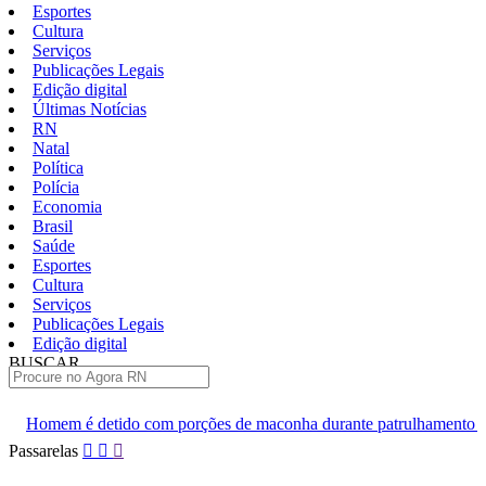
Esportes
Cultura
Serviços
Publicações Legais
Edição digital
Últimas Notícias
RN
Natal
Política
Polícia
Economia
Brasil
Saúde
Esportes
Cultura
Serviços
Publicações Legais
Edição digital
BUSCAR
ÚLTIMAS
m porções de maconha durante patrulhamento na Grande Natal
Pular
Passarelas
para
o