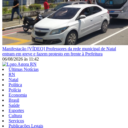
Manifestação
[VÍDEO] Professores da rede municipal de Natal
entram em greve e fazem protesto em frente à Prefeitura
06/08/2026
às
11:42
Últimas Notícias
RN
Natal
Política
Polícia
Economia
Brasil
Saúde
Esportes
Cultura
Serviços
Publicações Legais