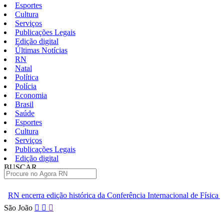
Esportes
Cultura
Serviços
Publicações Legais
Edição digital
Últimas Notícias
RN
Natal
Política
Polícia
Economia
Brasil
Saúde
Esportes
Cultura
Serviços
Publicações Legais
Edição digital
BUSCAR
ÚLTIMAS
istórica da Conferência Internacional de Física de Altas Energias
Pular
São João
para
o