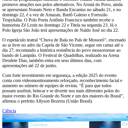
promove atrações nos polos alternativos. No Arraiá do Povo, ainda
se apresentam Nonato Neto e Banda Encantus no sábado 21, e no
domingo 22, é a vez de Amazan, Bartô Galeno e Forrozão
Tropykália. O Polo Poeta Antônio Francisco também recebe o
humorista Zé Lezin no domingo 22 e Titela na segunda 23. Já o
Polo Igreja São João terá apresentações de Naldo José no dia 22.
O espetáculo teatral “Chuva de Bala no País de Mossoró”, encenado
ao ar livre no adro da Capela de São Vicente, segue em cartaz até o
dia 27, recontando a histórica resistência do povo mossoroense ao
bando de Lampião. O Festival de Quadrilhas, realizado na Arena
Deodete Dias, também entra em seus últimos dias, com
apresentações até 22 de junho.
Com forte investimento em segurança, a edição 2025 do evento
conta com videomonitoramento reforçado, reconhecimento facial e
aumento no número de equipes de revista. “É para que todos
possam usufruir, brincar e se divertir nos mais diferentes polos do
maior evento do Rio Grande do Norte e um dos maiores do Brasil”,
afirmou o prefeito Allyson Bezerra (União Brasil).
Ciência