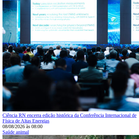
Ciência
RN encerra edição histórica da Conferência Internacional de
Física de Altas Energias
08/08/2026
às
08:00
Saúde animal