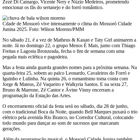
Zezé Di Camargo, Vicente Nery e Núzio Medeiros, prometendo
emocionar os fãs do sertanejo e do forró romântico.
Cdade de Mossoró vive intensamente o clima do Mossoró Cidade
Junina 2025. Foto: Wilson Moreno/PMM
No sábado 21, é a vez de Matheus & Kauan e Taty Girl animarem a
noite. Já no domingo 22, o grupo Menos É Mais, junto com Thiago
Freitas e Lagosta Bronzeada, fecha o fim de semana com uma
pegada mais eclética e pagodeira.
Mas a festa ainda guarda grandes nomes para a próxima semana. Na
quarta-feira 25, sobem ao palco Leonardo, Cavaleiros do Forró e
Iguinho e Lulinha. Na quinta 26, o romantismo toma conta com
Jorge & Mateus, Zé Vaqueiro e Walkyria Santos. E na sexta 27,
Bruno & Marrone, Zé Cantor e Ávine Vinny encerram a
programação da Estação das Artes.
O encerramento oficial da festa será no sábado, dia 28 de junho,
com o tradicional Boca da Noite, quando Bell Marques puxará o trio
elétrico pela avenida Rio Branco, no Corredor Cultural, colocando
todo mundo para dançar ao som de sucessos que marcaram
gerações.
Além da programação musical, o Mossoró Cidade Junina também