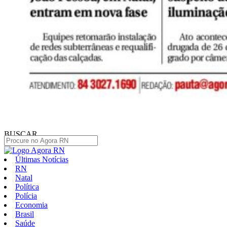
BUSCAR
Últimas Notícias
RN
Natal
Política
Polícia
Economia
Brasil
Saúde