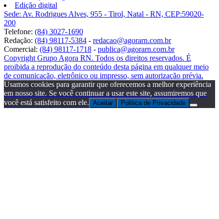
Edição digital
Sede: Av. Rodrigues Alves, 955 - Tirol, Natal - RN, CEP:59020-
200
Telefone:
(84) 3027-1690
Redação:
(84) 98117-5384
-
redacao@agorarn.com.br
Comercial:
(84) 98117-1718
-
publica@agorarn.com.br
Copyright Grupo Agora RN. Todos os direitos reservados. É
proibida a reprodução do conteúdo desta página em qualquer meio
de comunicação, eletrônico ou impresso, sem autorização prévia.
Usamos cookies para garantir que oferecemos a melhor experiência
em nosso site. Se você continuar a usar este site, assumiremos que
você está satisfeito com ele.
Aceitar
Politica de Privacidade