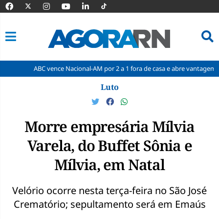
ABC vence Nacional-AM por 2 a 1 fora de casa e abre vantagem nas quarta
Pular
Luto
para
o
conteúdo
Morre empresária Mílvia
Varela, do Buffet Sônia e
Mílvia, em Natal
Velório ocorre nesta terça-feira no São José
Crematório; sepultamento será em Emaús