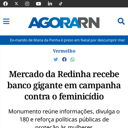
marido de Maria da Penha é preso em Natal por descumprir medida proteti
Pular
Vermelho
para
o
conteúdo
Mercado da Redinha recebe
banco gigante em campanha
contra o feminicídio
Monumento reúne informações, divulga o
180 e reforça políticas públicas de
proteção às mulheres