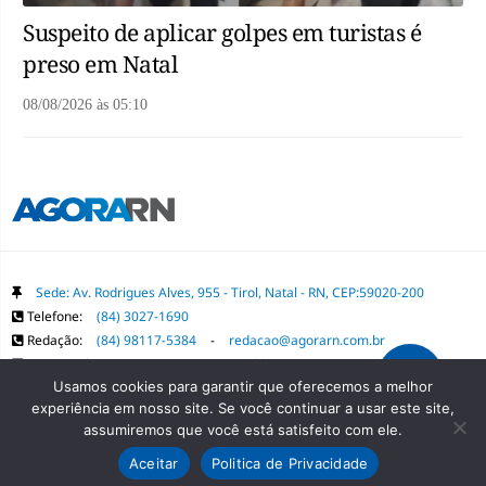
Suspeito de aplicar golpes em turistas é
preso em Natal
08/08/2026
às
05:10
Sede: Av. Rodrigues Alves, 955 - Tirol, Natal - RN, CEP:59020-200
Telefone:
(84) 3027-1690
Redação:
(84) 98117-5384
-
redacao@agorarn.com.br
Comercial:
(84) 98117-1718
-
publica@agorarn.com.br
Usamos cookies para garantir que oferecemos a melhor
experiência em nosso site. Se você continuar a usar este site,
Copyright Grupo Agora RN. Todos os direitos reservados. É proibida a
assumiremos que você está satisfeito com ele.
reprodução do conteúdo desta página em qualquer meio de comunicação,
Aceitar
Politica de Privacidade
eletrônico ou impresso, sem autorização prévia.