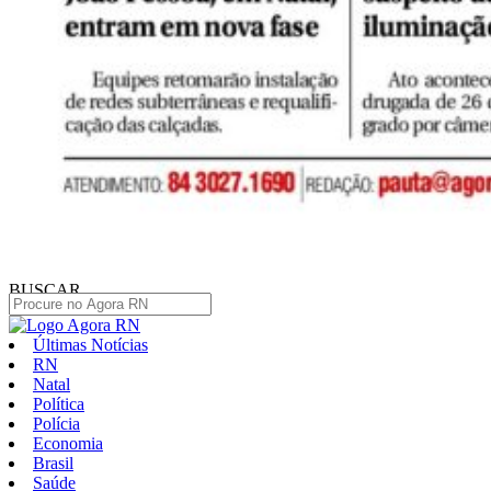
BUSCAR
Últimas Notícias
RN
Natal
Política
Polícia
Economia
Brasil
Saúde