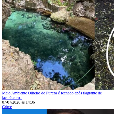
Meio Ambiente
Olheiro de Pureza é fechado após flagrante de
jacaré-coroa
07/07/2026
às
14:36
Crime