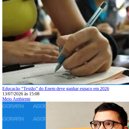
Educação
“Textão” do Enem deve ganhar espaço em 2026
13/07/2026
às
15:08
Meio Ambiente