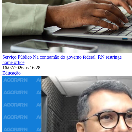
Serviço Público
Na contramão do governo federal, RN restringe
home office
16/07/2026
às
16:28
Educação