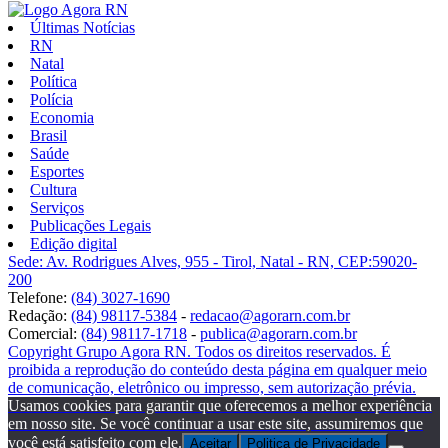
Últimas Notícias
RN
Natal
Política
Polícia
Economia
Brasil
Saúde
Esportes
Cultura
Serviços
Publicações Legais
Edição digital
Sede: Av. Rodrigues Alves, 955 - Tirol, Natal - RN, CEP:59020-
200
Telefone:
(84) 3027-1690
Redação:
(84) 98117-5384
-
redacao@agorarn.com.br
Comercial:
(84) 98117-1718
-
publica@agorarn.com.br
Copyright Grupo Agora RN. Todos os direitos reservados. É
proibida a reprodução do conteúdo desta página em qualquer meio
de comunicação, eletrônico ou impresso, sem autorização prévia.
Usamos cookies para garantir que oferecemos a melhor experiência
em nosso site. Se você continuar a usar este site, assumiremos que
você está satisfeito com ele.
Aceitar
Politica de Privacidade