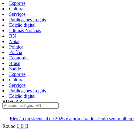
Esportes
Cultura
Serviços
Publicações Legais
Edição digital
Últimas Notícias
RN
Natal
Política
Polícia
Economia
Brasil
Saúde
Esportes
Cultura
Serviços
Publicações Legais
Edição digital
BUSCAR
ÚLTIMAS
cial de 2026 é a primeira do século sem mulheres em chapas competitiv
Pular
Roubo
para
o