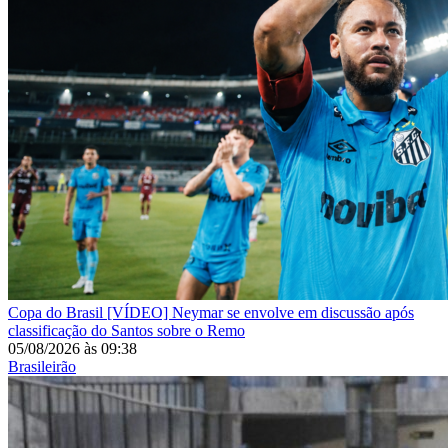
Copa do Brasil
[VÍDEO] Neymar se envolve em discussão após
classificação do Santos sobre o Remo
05/08/2026
às
09:38
Brasileirão