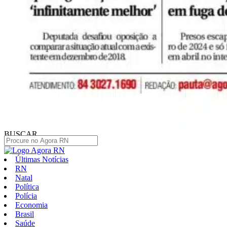
BUSCAR
Últimas Notícias
RN
Natal
Política
Polícia
Economia
Brasil
Saúde