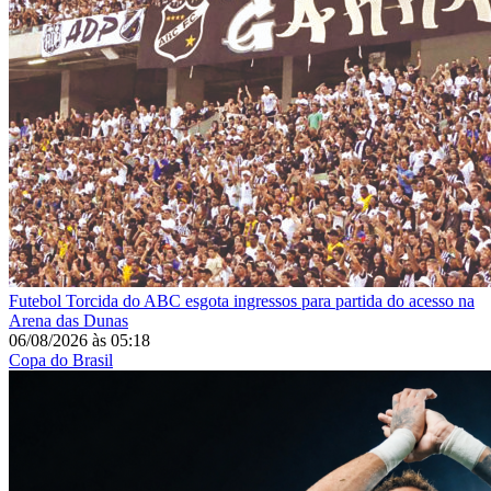
Futebol
Torcida do ABC esgota ingressos para partida do acesso na
Arena das Dunas
06/08/2026
às
05:18
Copa do Brasil