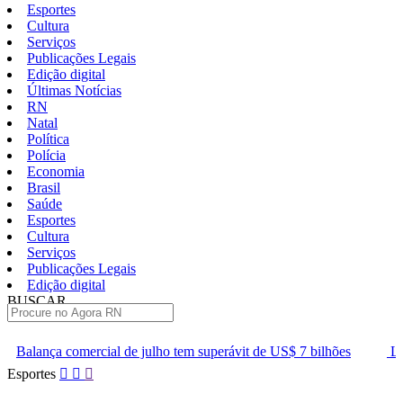
Esportes
Cultura
Serviços
Publicações Legais
Edição digital
Últimas Notícias
RN
Natal
Política
Polícia
Economia
Brasil
Saúde
Esportes
Cultura
Serviços
Publicações Legais
Edição digital
BUSCAR
ÚLTIMAS
e julho tem superávit de US$ 7 bilhões
Lei que aumenta punição 
Pular
Esportes
para
o