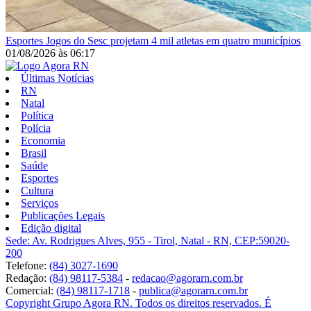
Esportes
Jogos do Sesc projetam 4 mil atletas em quatro municípios
01/08/2026
às
06:17
Últimas Notícias
RN
Natal
Política
Polícia
Economia
Brasil
Saúde
Esportes
Cultura
Serviços
Publicações Legais
Edição digital
Sede: Av. Rodrigues Alves, 955 - Tirol, Natal - RN, CEP:59020-
200
Telefone:
(84) 3027-1690
Redação:
(84) 98117-5384
-
redacao@agorarn.com.br
Comercial:
(84) 98117-1718
-
publica@agorarn.com.br
Copyright Grupo Agora RN. Todos os direitos reservados. É