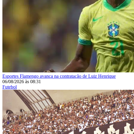
Esportes
Flamengo avança na contratação de Luiz Henrique
06/08/2026
às
08:31
Futebol