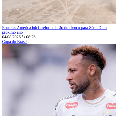
Esportes
América inicia reformulação do elenco para Série D do
próximo ano
04/08/2026
às
08:26
Copa do Brasil