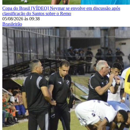
Copa do Brasil
[VÍDEO] Neymar se envolve em discussão após
classificação do Santos sobre o Remo
05/08/2026
às
09:38
Brasileirão