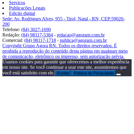
Serviços
Publicações Legais
Edição digital
Sede: Av. Rodrigues Alves, 955 - Tirol, Natal - RN, CEP:59020-
200
Telefone:
(84) 3027-1690
Redação:
(84) 98117-5384
-
redacao@agorarn.com.br
Comercial:
(84) 98117-1718
-
publica@agorarn.com.br
Copyright Grupo Agora RN. Todos os direitos reservados. É
proibida a reprodução do conteúdo desta página em qualquer meio
de comunicação, eletrônico ou impresso, sem autorização prévia.
Usamos cookies para garantir que oferecemos a melhor experiência
em nosso site. Se você continuar a usar este site, assumiremos que
você está satisfeito com ele.
Aceitar
Politica de Privacidade