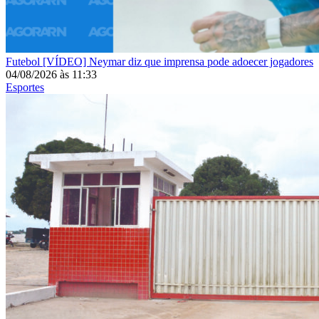
Futebol
[VÍDEO] Neymar diz que imprensa pode adoecer jogadores
04/08/2026
às
11:33
Esportes