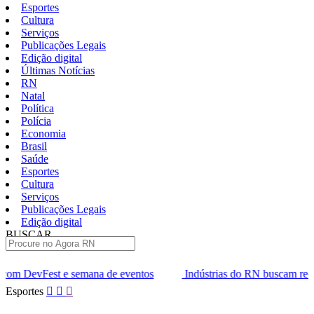
Esportes
Cultura
Serviços
Publicações Legais
Edição digital
Últimas Notícias
RN
Natal
Política
Polícia
Economia
Brasil
Saúde
Esportes
Cultura
Serviços
Publicações Legais
Edição digital
BUSCAR
ÚLTIMAS
 de eventos
Indústrias do RN buscam recursos para inovar
Pular
Esportes
para
o