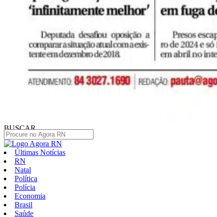
BUSCAR
Últimas Notícias
RN
Natal
Política
Polícia
Economia
Brasil
Saúde