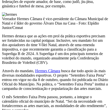
federações de esporte amador, de base, como judô, jiu-jitsu,
ginástica e futebol de mesa, por exemplo.
Vereador Hermes Câmara é vice-presidente da Câmara Municipal de
Natal e é líder do governo Álvaro Dias na Casa - Foto: Elpídio
Junior/Cmnat
Hermes destaca que as ações em prol da prática esportiva precisam
ser fortalecidas na capital potiguar. Inclusive, seu mandato foi um
dos apoiadores do time Vôlei Natal, através de uma emenda
impositiva, e que recentemente garantiu a classificação para a
Superliga B de 2024. A Superliga é um dos principais torneios de
voleibol do mundo, organizado anualmente pela Confederação
Brasileira de Voleibol (CBV).
Através do mandato,
Hermes Câmara
busca dar todo apoio às mais
diversas modalidades esportivas. O projeto “Setembro Faixa Preta”
entrou em vigor no dia 8 de outubro, quando foi publicada no Diário
Oficial do Município. Na prática, o “Setembro Faixa Preta” institui a
campanha de conscientização e popularização das artes marciais.
O mês Setembro Faixa Preta passou, portanto, a integrar o
calendário oficial do município de Natal. “Sei da necessidade em
fortalecermos as artes marciais, as modalidades de alto rendimento”,