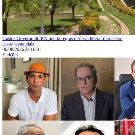
Gastos
Governo do RN aperta regras e só vai liberar diárias em
casos ‘essenciais’
06/08/2026
às
16:31
Eleições