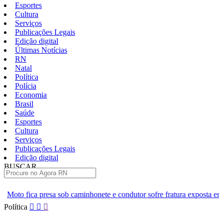
Esportes
Cultura
Serviços
Publicações Legais
Edição digital
Últimas Notícias
RN
Natal
Política
Polícia
Economia
Brasil
Saúde
Esportes
Cultura
Serviços
Publicações Legais
Edição digital
BUSCAR
ÚLTIMAS
caminhonete e condutor sofre fratura exposta em Natal
[VÍDEO] H
Pular
Política
para
o