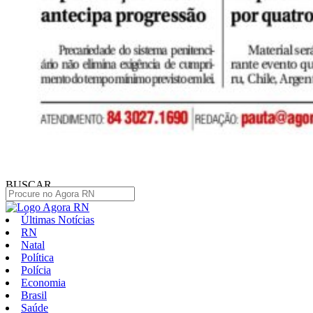
BUSCAR
Últimas Notícias
RN
Natal
Política
Polícia
Economia
Brasil
Saúde