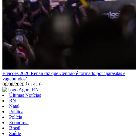
Eleições 2026
Renan diz que Centrão é formado por ‘parasitas e
vagabundos’
06/08/2026
às
14:16
Últimas Notícias
RN
Natal
Política
Polícia
Economia
Brasil
Saúde