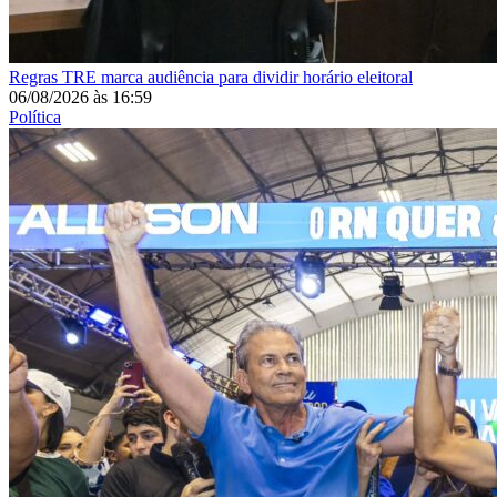
Regras
TRE marca audiência para dividir horário eleitoral
06/08/2026
às
16:59
Política