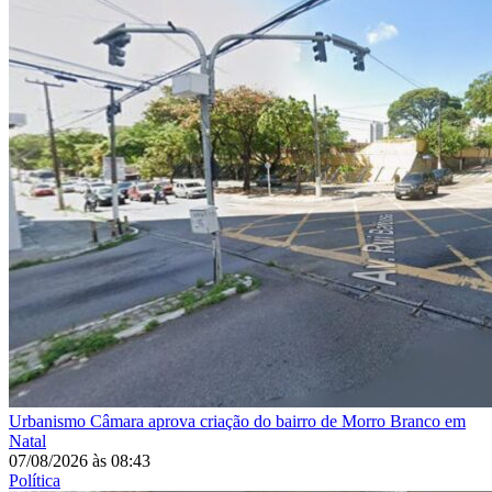
Urbanismo
Câmara aprova criação do bairro de Morro Branco em
Natal
07/08/2026
às
08:43
Política