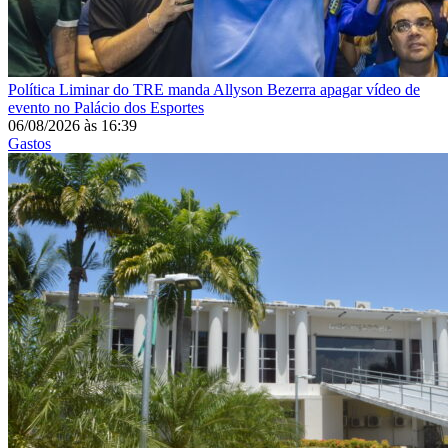
Política
Liminar do TRE manda Allyson Bezerra apagar vídeo de
evento no Palácio dos Esportes
06/08/2026
às
16:39
Gastos