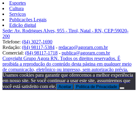
Esportes
Cultura
Serviços
Publicações Legais
Edição digital
Sede: Av. Rodrigues Alves, 955 - Tirol, Natal - RN, CEP:59020-
200
Telefone:
(84) 3027-1690
Redação:
(84) 98117-5384
-
redacao@agorarn.com.br
Comercial:
(84) 98117-1718
-
publica@agorarn.com.br
Copyright Grupo Agora RN. Todos os direitos reservados. É
proibida a reprodução do conteúdo desta página em qualquer meio
de comunicação, eletrônico ou impresso, sem autorização prévia.
Usamos cookies para garantir que oferecemos a melhor experiência
em nosso site. Se você continuar a usar este site, assumiremos que
você está satisfeito com ele.
Aceitar
Politica de Privacidade