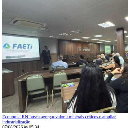
Economia
RN busca agregar valor a minerais críticos e ampliar
industrialização
07/08/2026
às
05:34