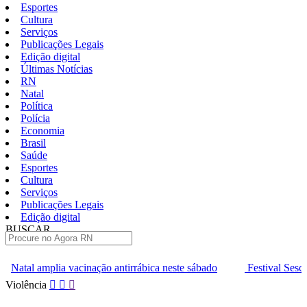
Esportes
Cultura
Serviços
Publicações Legais
Edição digital
Últimas Notícias
RN
Natal
Política
Polícia
Economia
Brasil
Saúde
Esportes
Cultura
Serviços
Publicações Legais
Edição digital
BUSCAR
ÚLTIMAS
ão antirrábica neste sábado
Festival Sesc de Música entra na fase
Pular
Violência
para
o