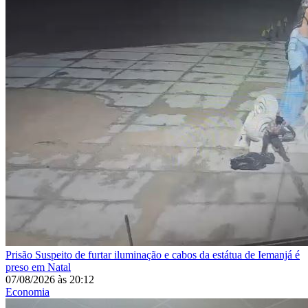
Prisão
Suspeito de furtar iluminação e cabos da estátua de Iemanjá é
preso em Natal
07/08/2026
às
20:12
Economia