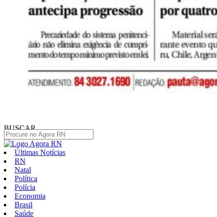
BUSCAR
Últimas Notícias
RN
Natal
Política
Polícia
Economia
Brasil
Saúde