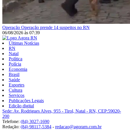
Operação
Operação prende 14 suspeitos no RN
06/08/2026
às
07:39
Últimas Notícias
RN
Natal
Política
Polícia
Economia
Brasil
Saúde
Esportes
Cultura
Serviços
Publicações Legais
Edição digital
Sede: Av. Rodrigues Alves, 955 - Tirol, Natal - RN, CEP:59020-
200
Telefone:
(84) 3027-1690
Redação:
(84) 98117-5384
-
redacao@agorarn.com.br