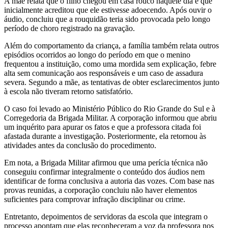
A mãe relata que o filho chegou em casa rouco naquele dia e que
inicialmente acreditou que ele estivesse adoecendo. Após ouvir o
áudio, concluiu que a rouquidão teria sido provocada pelo longo
período de choro registrado na gravação.
Além do comportamento da criança, a família também relata outros
episódios ocorridos ao longo do período em que o menino
frequentou a instituição, como uma mordida sem explicação, febre
alta sem comunicação aos responsáveis e um caso de assadura
severa. Segundo a mãe, as tentativas de obter esclarecimentos junto
à escola não tiveram retorno satisfatório.
O caso foi levado ao Ministério Público do Rio Grande do Sul e à
Corregedoria da Brigada Militar. A corporação informou que abriu
um inquérito para apurar os fatos e que a professora citada foi
afastada durante a investigação. Posteriormente, ela retornou às
atividades antes da conclusão do procedimento.
Em nota, a Brigada Militar afirmou que uma perícia técnica não
conseguiu confirmar integralmente o conteúdo dos áudios nem
identificar de forma conclusiva a autoria das vozes. Com base nas
provas reunidas, a corporação concluiu não haver elementos
suficientes para comprovar infração disciplinar ou crime.
Entretanto, depoimentos de servidoras da escola que integram o
processo apontam que elas reconheceram a voz da professora nos