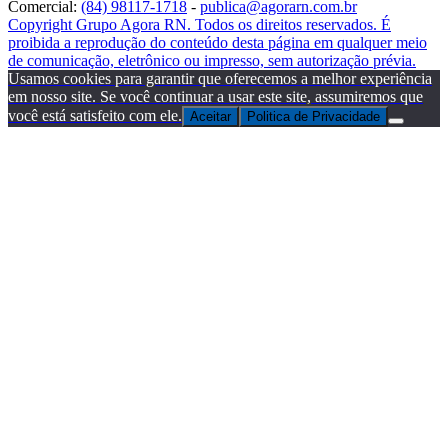
Comercial:
(84) 98117-1718
-
publica@agorarn.com.br
Copyright Grupo Agora RN. Todos os direitos reservados. É
proibida a reprodução do conteúdo desta página em qualquer meio
de comunicação, eletrônico ou impresso, sem autorização prévia.
Usamos cookies para garantir que oferecemos a melhor experiência
em nosso site. Se você continuar a usar este site, assumiremos que
você está satisfeito com ele.
Aceitar
Politica de Privacidade