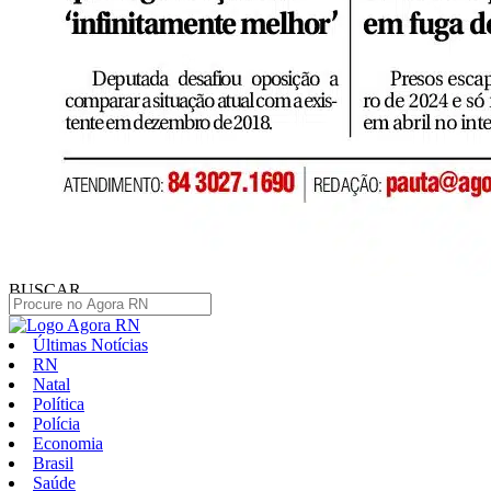
BUSCAR
Últimas Notícias
RN
Natal
Política
Polícia
Economia
Brasil
Saúde