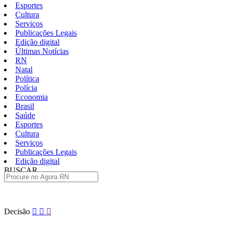
Esportes
Cultura
Serviços
Publicações Legais
Edição digital
Últimas Notícias
RN
Natal
Política
Polícia
Economia
Brasil
Saúde
Esportes
Cultura
Serviços
Publicações Legais
Edição digital
BUSCAR
ÚLTIMAS
Pular
Decisão
para
o