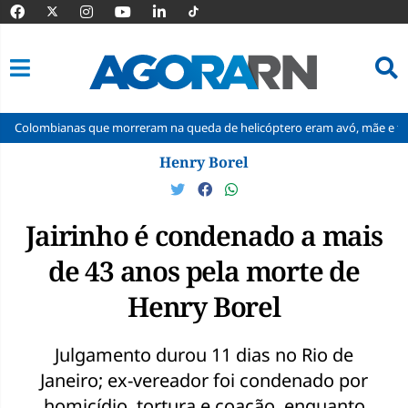
 que morreram na queda de helicóptero eram avó, mãe e filha
IFRN 
Pular
Henry Borel
para
o
conteúdo
Jairinho é condenado a mais
de 43 anos pela morte de
Henry Borel
Julgamento durou 11 dias no Rio de
Janeiro; ex-vereador foi condenado por
homicídio, tortura e coação, enquanto