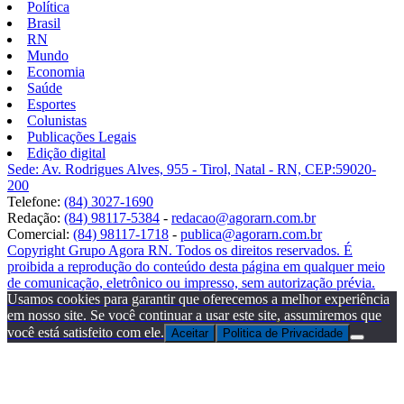
Política
Brasil
RN
Mundo
Economia
Saúde
Esportes
Colunistas
Publicações Legais
Edição digital
Sede: Av. Rodrigues Alves, 955 - Tirol, Natal - RN, CEP:59020-
200
Telefone:
(84) 3027-1690
Redação:
(84) 98117-5384
-
redacao@agorarn.com.br
Comercial:
(84) 98117-1718
-
publica@agorarn.com.br
Copyright Grupo Agora RN. Todos os direitos reservados. É
proibida a reprodução do conteúdo desta página em qualquer meio
de comunicação, eletrônico ou impresso, sem autorização prévia.
Usamos cookies para garantir que oferecemos a melhor experiência
em nosso site. Se você continuar a usar este site, assumiremos que
você está satisfeito com ele.
Aceitar
Politica de Privacidade