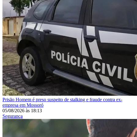
Prisão
Homem é preso suspeito de stalking e fraude contra ex-
empresa em Mossoró
05/08/2026
às
18:13
Segurança