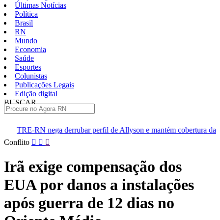
Últimas Notícias
Política
Brasil
RN
Mundo
Economia
Saúde
Esportes
Colunistas
Publicações Legais
Edição digital
BUSCAR
ÚLTIMAS
rrubar perfil de Allyson e mantém cobertura da convenção
Dup
Pular
Conflito
para
o
Irã exige compensação dos
conteúdo
EUA por danos a instalações
após guerra de 12 dias no