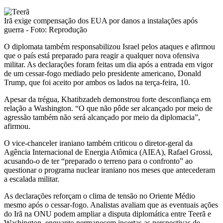
Irã exige compensação dos EUA por danos a instalações após
guerra - Foto: Reprodução
O diplomata também responsabilizou Israel pelos ataques e afirmou
que o país está preparado para reagir a qualquer nova ofensiva
militar. As declarações foram feitas um dia após a entrada em vigor
de um cessar-fogo mediado pelo presidente americano, Donald
Trump, que foi aceito por ambos os lados na terça-feira, 10.
Apesar da trégua, Khatibzadeh demonstrou forte desconfiança em
relação a Washington. “O que não pôde ser alcançado por meio de
agressão também não será alcançado por meio da diplomacia”,
afirmou.
O vice-chanceler iraniano também criticou o diretor-geral da
Agência Internacional de Energia Atômica (AIEA), Rafael Grossi,
acusando-o de ter “preparado o terreno para o confronto” ao
questionar o programa nuclear iraniano nos meses que antecederam
a escalada militar.
As declarações reforçam o clima de tensão no Oriente Médio
mesmo após o cessar-fogo. Analistas avaliam que as eventuais ações
do Irã na ONU podem ampliar a disputa diplomática entre Teerã e
Washington, enquanto permanecem incertas as perspectivas de