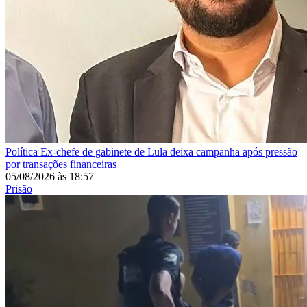
Política
Ex-chefe de gabinete de Lula deixa campanha após pressão
por transações financeiras
05/08/2026
às
18:57
Prisão