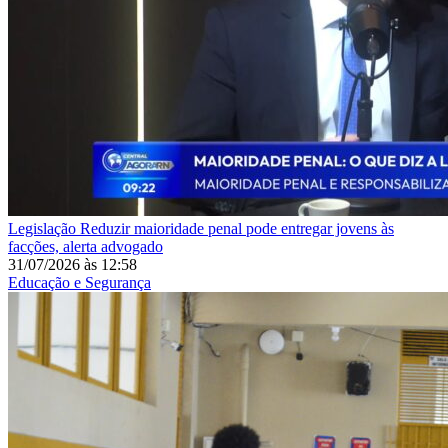
Legislação
Reduzir maioridade penal pode entregar jovens às
facções, alerta advogado
31/07/2026
às
12:58
Educação e Segurança