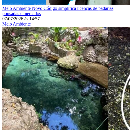
Meio Ambiente
Novo Código simplifica licenças de padarias,
pousadas e mercados
07/07/2026
às
14:57
Meio Ambiente