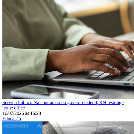
Serviço Público
Na contramão do governo federal, RN restringe
home office
16/07/2026
às
16:28
Educação