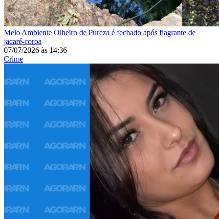
Meio Ambiente
Olheiro de Pureza é fechado após flagrante de
jacaré-coroa
07/07/2026
às
14:36
Crime