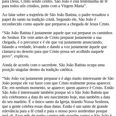
para Deus, Cristo sendo centro. São João é esta testemunha de fé
para todos nós cristãos, junto com a Virgem Maria”.
Ao falar sobre a trajetória de São João Batista, o padre ressaltou o
papel do santo na tradição cristã. Segundo ele, São João é
reconhecido como aquele que preparou a chegada de Jesus Cristo.
“São João Batista é justamente aquele que vai preparar os caminhos
do Senhor. Ele vem antes de Cristo preparar justamente a sua
chegada, é o precursor e é ele que vai justamente anunciando,
falando a verdade, levando e dando a voz justamente àquele que
clamava no deserto para que Cristo possa ser acolhido naquele
povo”, explicou.
Ainda de acordo com o sacerdote, São João Batista ocupa uma
posição singular dentro da tradição católica.
“São João vai justamente preparar e é algo muito interessante de São
João porque ele vai fazer com que Cristo realmente possa aparecer.
Ele, em nenhum momento, se aparece; quem aparece é Cristo. Então
São João é interessante também porque só o São João Batista que
nós celebramos a data do seu nascimento hoje, mas também a data
do seu martírio. É o único santo da Igreja, tirando Nossa Senhora,
que a gente celebra essas duas datas. Então é um santo de grande
relevância para a fé cristã e para o nosso povo nordestino porque
está ali. Esse mês de junho carrega três grandes santos e São João é