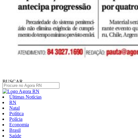
BUSCAR
Últimas Notícias
RN
Natal
Política
Polícia
Economia
Brasil
Saúde