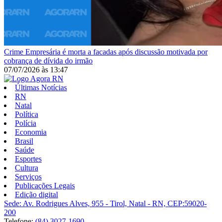
Crime
Empresária é morta a facadas após discussão motivada por
cobrança de dívida do irmão
07/07/2026
às
13:47
Últimas Notícias
RN
Natal
Política
Polícia
Economia
Brasil
Saúde
Esportes
Cultura
Serviços
Publicações Legais
Edição digital
Sede: Av. Rodrigues Alves, 955 - Tirol, Natal - RN, CEP:59020-
200
Telefone:
(84) 3027-1690