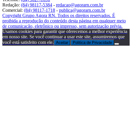
Redação:
(84) 98117-5384
-
redacao@agorarn.com.br
Comercial:
(84) 98117-1718
-
publica@agorarn.com.br
Copyright Grupo Agora RN. Todos os direitos reservados. É
proibida a reprodução do conteúdo desta página em qualquer meio
de comunicação, eletrônico ou impresso, sem autorização prévia.
Usamos cookies para garantir que oferecemos a melhor experiência
em nosso site. Se você continuar a usar este site, assumiremos que
você está satisfeito com ele.
Aceitar
Politica de Privacidade