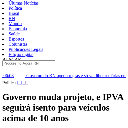
Últimas Notícias
Política
Brasil
RN
Mundo
Economia
Saúde
Esportes
Colunistas
Publicações Legais
Edição digital
BUSCAR
ÚLTIMAS
do RN aperta regras e só vai liberar diárias em casos ‘essenciais’
Pular
Política
para
o
Governo muda projeto, e IPVA
conteúdo
seguirá isento para veículos
acima de 10 anos