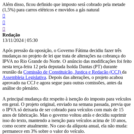
Além disso, ficou definido que imposto será cobrado pela metade
(1,5%) para carros elétricos e movidos a gás natural
Redação
13/11/2024
|
05:30
Após pressão da oposição, o Governo Fátima decidiu fazer três
mudanças no projeto de lei que trata de alterações na cobrança do
IPVA no Rio Grande do Norte. O anúncio das modificações foi feito
nesta terça-feira 12 pela deputada Isolda Dantas (PT) durante
reunião da
Comissão de Constituição, Justiça e Redação (CCJ)
da
Assembleia Legislativa
. Depois das alterações, o projeto acabou
aprovado na CCJ e agora segue para outras comissões, antes da
análise do plenário.
A principal mudança diz respeito à isenção do imposto para veículos
em geral. O projeto original, enviado na semana passada, previa que
o IPVA só deixaria de ser cobrado para veículos com mais de 15
anos de fabricação. Mas o governo voltou atrás e decidiu suprimir
isso do texto, mantendo a isenção para veículos acima de 10 anos,
como ocorre atualmente. No caso da alíquota anual, ela não muda:
permanece em 3% sobre o valor do veículo.