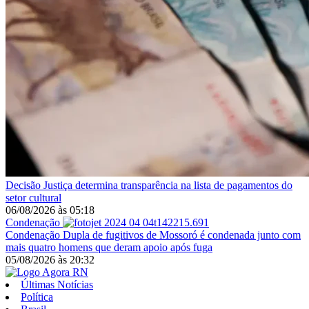
Decisão
Justiça determina transparência na lista de pagamentos do
setor cultural
06/08/2026
às
05:18
Condenação
Condenação
Dupla de fugitivos de Mossoró é condenada junto com
mais quatro homens que deram apoio após fuga
05/08/2026
às
20:32
Últimas Notícias
Política