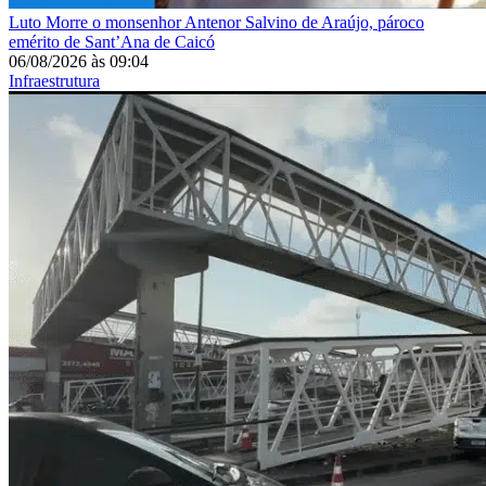
Luto
Morre o monsenhor Antenor Salvino de Araújo, pároco
emérito de Sant’Ana de Caicó
06/08/2026
às
09:04
Infraestrutura