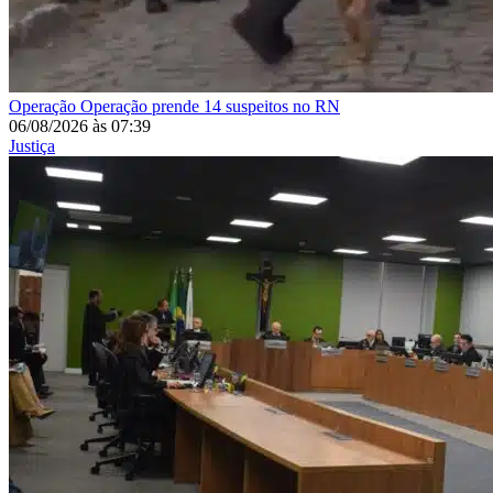
Operação
Operação prende 14 suspeitos no RN
06/08/2026
às
07:39
Justiça