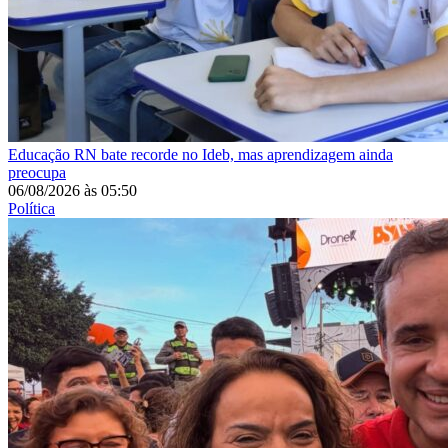
Educação
RN bate recorde no Ideb, mas aprendizagem ainda
preocupa
06/08/2026
às
05:50
Política