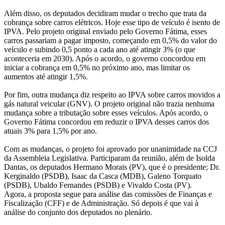
Além disso, os deputados decidiram mudar o trecho que trata da
cobrança sobre carros elétricos. Hoje esse tipo de veículo é isento de
IPVA. Pelo projeto original enviado pelo Governo Fátima, esses
carros passariam a pagar imposto, começando em 0,5% do valor do
veículo e subindo 0,5 ponto a cada ano até atingir 3% (o que
aconteceria em 2030). Após o acordo, o governo concordou em
iniciar a cobrança em 0,5% no próximo ano, mas limitar os
aumentos até atingir 1,5%.
Por fim, outra mudança diz respeito ao IPVA sobre carros movidos a
gás natural veicular (GNV). O projeto original não trazia nenhuma
mudança sobre a tributação sobre esses veículos. Após acordo, o
Governo Fátima concordou em reduzir o IPVA desses carros dos
atuais 3% para 1,5% por ano.
Com as mudanças, o projeto foi aprovado por unanimidade na CCJ
da Assembleia Legislativa. Participaram da reunião, além de Isolda
Dantas, os deputados Hermano Morais (PV), que é o presidente; Dr.
Kerginaldo (PSDB), Isaac da Casca (MDB), Galeno Torquato
(PSDB), Ubaldo Fernandes (PSDB) e Vivaldo Costa (PV).
Agora, a proposta segue para análise das comissões de Finanças e
Fiscalização (CFF) e de Administração. Só depois é que vai à
análise do conjunto dos deputados no plenário.