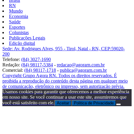
Brasil
RN
Mundo
Economia
Saúde
Esportes
Colunistas
Publicações Legais
Edição digital
Sede: Av. Rodrigues Alves, 955 - Tirol, Natal - RN, CEP:59020-
200
Telefone:
(84) 3027-1690
Redação:
(84) 98117-5384
-
redacao@agorarn.com.br
Comercial:
(84) 98117-1718
-
publica@agorarn.com.br
Copyright Grupo Agora RN. Todos os direitos reservados. É
proibida a reprodução do conteúdo desta página em qualquer meio
de comunicação, eletrônico ou impresso, sem autorização prévia.
Usamos cookies para garantir que oferecemos a melhor experiência
em nosso site. Se você continuar a usar este site, assumiremos que
você está satisfeito com ele.
Aceitar
Politica de Privacidade