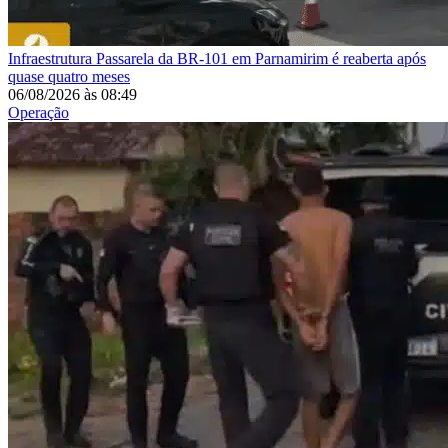
Infraestrutura
Passarela da BR-101 em Parnamirim é reaberta após
quase quatro meses
06/08/2026
às
08:49
Operação