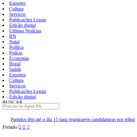
Esportes
Cultura
Serviços
Publicações Legais
Edição digital
Últimas Notícias
RN
Natal
Política
Polícia
Economia
Brasil
Saúde
Esportes
Cultura
Serviços
Publicações Legais
Edição digital
BUSCAR
ÚLTIMAS
é o dia 15 para registrarem candidaturas nos tribunais
Senai RN ab
Pular
Feriado
para
o