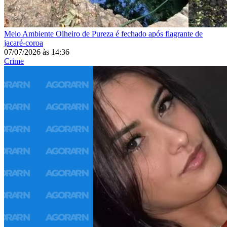
Meio Ambiente
Olheiro de Pureza é fechado após flagrante de
jacaré-coroa
07/07/2026
às
14:36
Crime