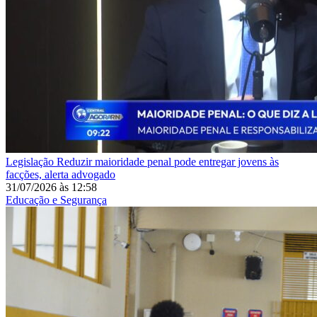
Legislação
Reduzir maioridade penal pode entregar jovens às
facções, alerta advogado
31/07/2026
às
12:58
Educação e Segurança