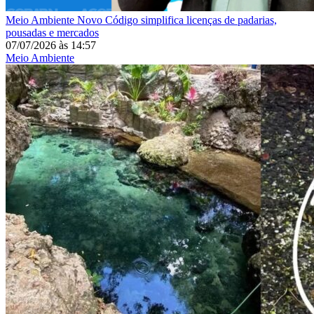
Meio Ambiente
Novo Código simplifica licenças de padarias,
pousadas e mercados
07/07/2026
às
14:57
Meio Ambiente