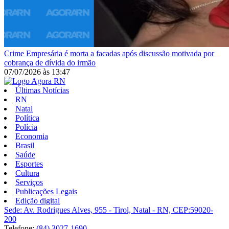
Crime
Empresária é morta a facadas após discussão motivada por
cobrança de dívida do irmão
07/07/2026
às
13:47
Últimas Notícias
RN
Natal
Política
Polícia
Economia
Brasil
Saúde
Esportes
Cultura
Serviços
Publicações Legais
Edição digital
Sede: Av. Rodrigues Alves, 955 - Tirol, Natal - RN, CEP:59020-
200
Telefone:
(84) 3027-1690