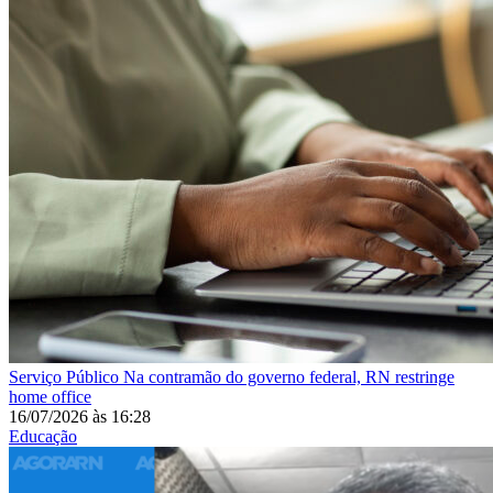
Serviço Público
Na contramão do governo federal, RN restringe
home office
16/07/2026
às
16:28
Educação