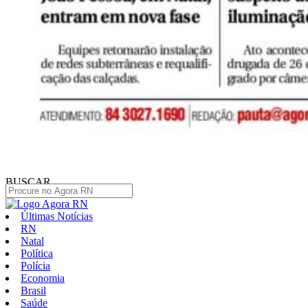
BUSCAR
Últimas Notícias
RN
Natal
Política
Polícia
Economia
Brasil
Saúde