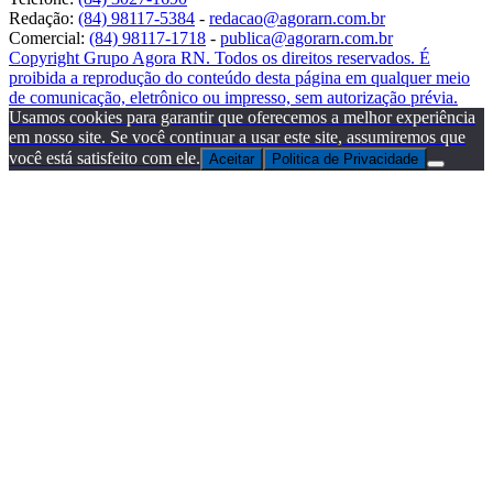
Redação:
(84) 98117-5384
-
redacao@agorarn.com.br
Comercial:
(84) 98117-1718
-
publica@agorarn.com.br
Copyright Grupo Agora RN. Todos os direitos reservados. É
proibida a reprodução do conteúdo desta página em qualquer meio
de comunicação, eletrônico ou impresso, sem autorização prévia.
Usamos cookies para garantir que oferecemos a melhor experiência
em nosso site. Se você continuar a usar este site, assumiremos que
você está satisfeito com ele.
Aceitar
Politica de Privacidade