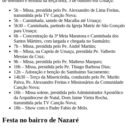
de setembro e termina na terça-feira, 3 de outubro em Uruaçu:
5h – Missa, presidida pelo Pe. Alexsandro de Lima Freitas,
transmitida pela TV Canção Nova;
5h – Caminhada, saindo de Macaíba até Uruaçu;
5h30 – Caminhada, partindo da Igreja Matriz de São Gonçalo
para Uruaçu;
6h – Concentração da 3ª Meia Maratona e Caminhada dos
Santos Mártires, com largada e chegada no Santuário;
7h – Missa, presidida pelo Pe. André Martins;
9h – Missa, na Capela de Uruaçu, presidida Pe. Valberto
Messias da Cruz;
9h – Missa, presidida pelo Pe. Matheus Marques;
10h – Missa, presidida pelo Pe. Thiago Barbosa Dias;
12h – Adoração e benção do Santíssimo Sacramento;
14h30 – Terço da Misericórdia, conduzido pelo Pe. Murilo
Paiva, Pe. Alexsandro Freitas e Missionários da Comunidade
Canção Nova;
16h – Missa solene, presidida pelo Administrador Apostólico
da Arquidiocese de Natal, Dom Jaime Vieira Rocha,
transmitida pela TV Canção Nova;
18h – Show com o Padre Fabio de Melo.
Festa no bairro de Nazaré