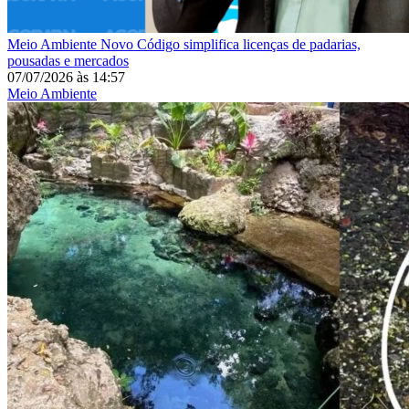
Meio Ambiente
Novo Código simplifica licenças de padarias,
pousadas e mercados
07/07/2026
às
14:57
Meio Ambiente