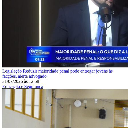
Legislação
Reduzir maioridade penal pode entregar jovens às
facções, alerta advogado
31/07/2026
às
12:58
Educação e Segurança