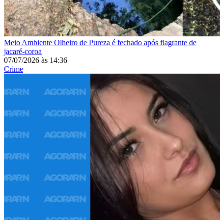
Meio Ambiente
Olheiro de Pureza é fechado após flagrante de
jacaré-coroa
07/07/2026
às
14:36
Crime