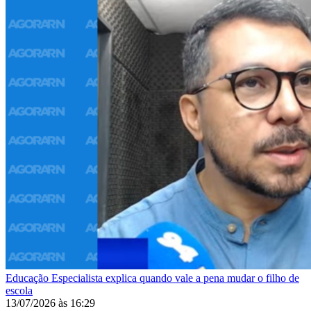
Educação
Especialista explica quando vale a pena mudar o filho de
escola
13/07/2026
às
16:29