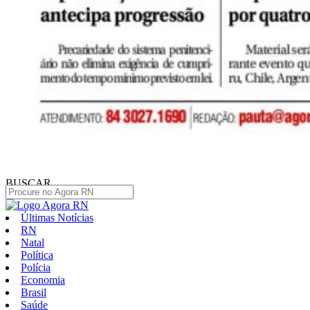
BUSCAR
Últimas Notícias
RN
Natal
Política
Polícia
Economia
Brasil
Saúde