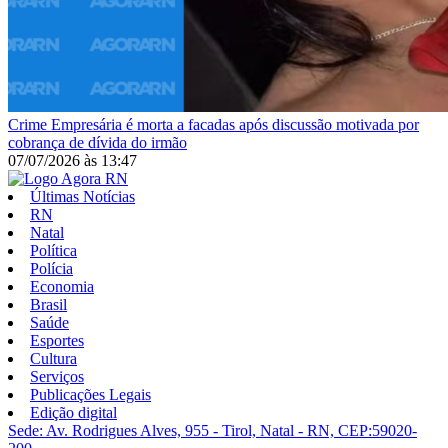
Crime
Empresária é morta a facadas após discussão motivada por
cobrança de dívida do irmão
07/07/2026
às
13:47
Últimas Notícias
RN
Natal
Política
Polícia
Economia
Brasil
Saúde
Esportes
Cultura
Serviços
Publicações Legais
Edição digital
Sede: Av. Rodrigues Alves, 955 - Tirol, Natal - RN, CEP:59020-