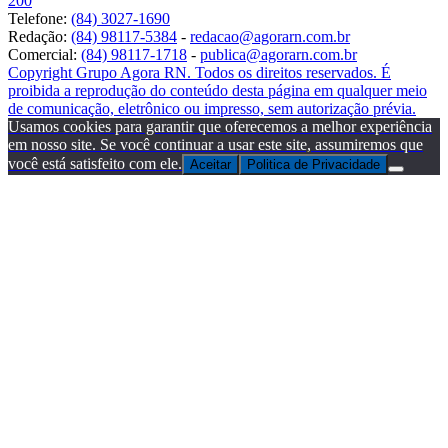
200
Telefone:
(84) 3027-1690
Redação:
(84) 98117-5384
-
redacao@agorarn.com.br
Comercial:
(84) 98117-1718
-
publica@agorarn.com.br
Copyright Grupo Agora RN. Todos os direitos reservados. É
proibida a reprodução do conteúdo desta página em qualquer meio
de comunicação, eletrônico ou impresso, sem autorização prévia.
Usamos cookies para garantir que oferecemos a melhor experiência
em nosso site. Se você continuar a usar este site, assumiremos que
você está satisfeito com ele.
Aceitar
Politica de Privacidade