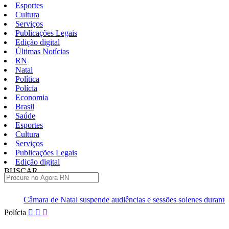
Esportes
Cultura
Serviços
Publicações Legais
Edição digital
Últimas Notícias
RN
Natal
Política
Polícia
Economia
Brasil
Saúde
Esportes
Cultura
Serviços
Publicações Legais
Edição digital
BUSCAR
ÚLTIMAS
al suspende audiências e sessões solenes durante campanha
Lei
Pular
Polícia
para
o