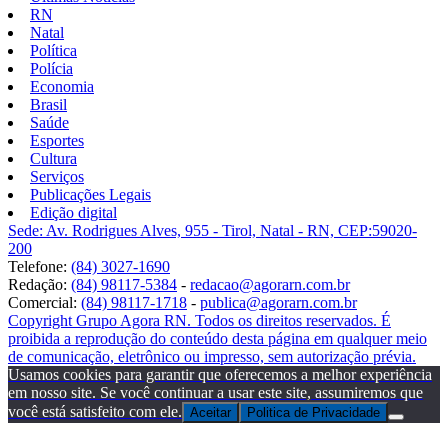
RN
Natal
Política
Polícia
Economia
Brasil
Saúde
Esportes
Cultura
Serviços
Publicações Legais
Edição digital
Sede: Av. Rodrigues Alves, 955 - Tirol, Natal - RN, CEP:59020-
200
Telefone:
(84) 3027-1690
Redação:
(84) 98117-5384
-
redacao@agorarn.com.br
Comercial:
(84) 98117-1718
-
publica@agorarn.com.br
Copyright Grupo Agora RN. Todos os direitos reservados. É
proibida a reprodução do conteúdo desta página em qualquer meio
de comunicação, eletrônico ou impresso, sem autorização prévia.
Usamos cookies para garantir que oferecemos a melhor experiência
em nosso site. Se você continuar a usar este site, assumiremos que
você está satisfeito com ele.
Aceitar
Politica de Privacidade