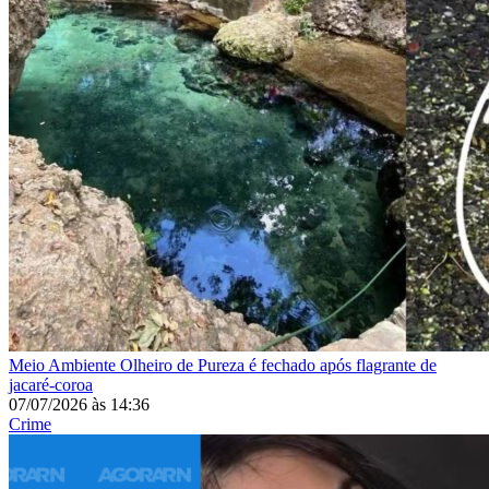
Meio Ambiente
Olheiro de Pureza é fechado após flagrante de
jacaré-coroa
07/07/2026
às
14:36
Crime