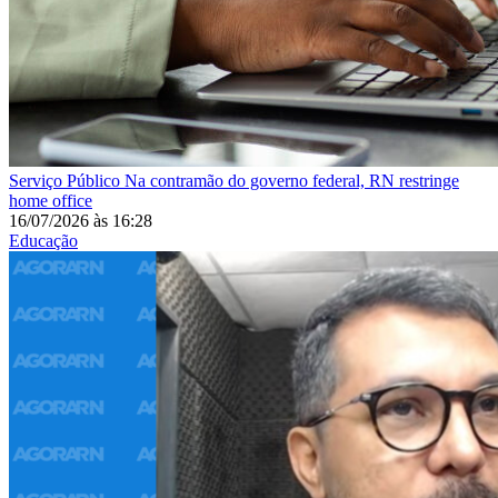
Serviço Público
Na contramão do governo federal, RN restringe
home office
16/07/2026
às
16:28
Educação