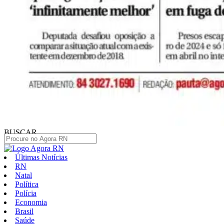
BUSCAR
Últimas Notícias
RN
Natal
Política
Polícia
Economia
Brasil
Saúde