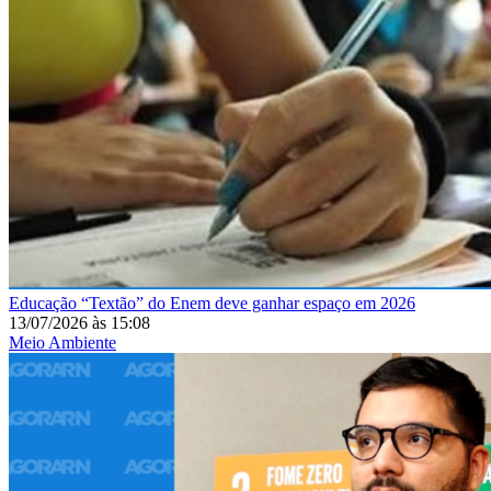
Educação
“Textão” do Enem deve ganhar espaço em 2026
13/07/2026
às
15:08
Meio Ambiente