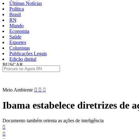
Últimas Notícias
Política
Brasil
RN
Mundo
Economia
Saúde
Esportes
Colunistas
Publicações Legais
Edição digital
BUSCAR
ÚLTIMAS
Pular
Meio Ambiente
para
o
Ibama estabelece diretrizes de 
conteúdo
Documento também orienta as ações de inteligência