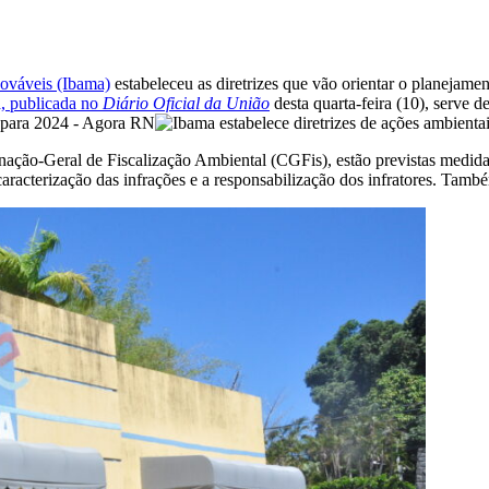
nováveis (Ibama)
estabeleceu as diretrizes que vão orientar o planejamen
a, publicada no
Diário Oficial da União
desta quarta-feira (10), serve 
enação-Geral de Fiscalização Ambiental (CGFis), estão previstas medid
caracterização das infrações e a responsabilização dos infratores. Tam