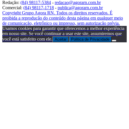
Redação:
(84) 98117-5384
-
redacao@agorarn.com.br
Comercial:
(84) 98117-1718
-
publica@agorarn.com.br
Copyright Grupo Agora RN. Todos os direitos reservados. É
proibida a reprodução do conteúdo desta página em qualquer meio
de comunicação, eletrônico ou impresso, sem autorização prévia.
Usamos cookies para garantir que oferecemos a melhor experiência
em nosso site. Se você continuar a usar este site, assumiremos que
você está satisfeito com ele.
Aceitar
Politica de Privacidade