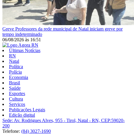
Greve
Professores da rede municipal de Natal iniciam greve por
tempo indeterminado
06/08/2026
às
16:51
Últimas Notícias
RN
Natal
Política
Polícia
Economia
Brasil
Saúde
Esportes
Cultura
Serviços
Publicações Legais
Edição digital
Sede: Av. Rodrigues Alves, 955 - Tirol, Natal - RN, CEP:59020-
200
Telefone:
(84) 3027-1690