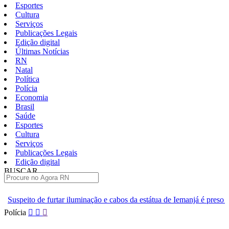
Esportes
Cultura
Serviços
Publicações Legais
Edição digital
Últimas Notícias
RN
Natal
Política
Polícia
Economia
Brasil
Saúde
Esportes
Cultura
Serviços
Publicações Legais
Edição digital
BUSCAR
ÚLTIMAS
luminação e cabos da estátua de Iemanjá é preso em Natal
Homem é 
Pular
Polícia
para
o