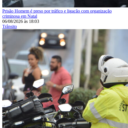
Prisão
Homem é preso por tráfico e ligação com organização
criminosa em Natal
06/08/2026
às
18:03
Trânsito