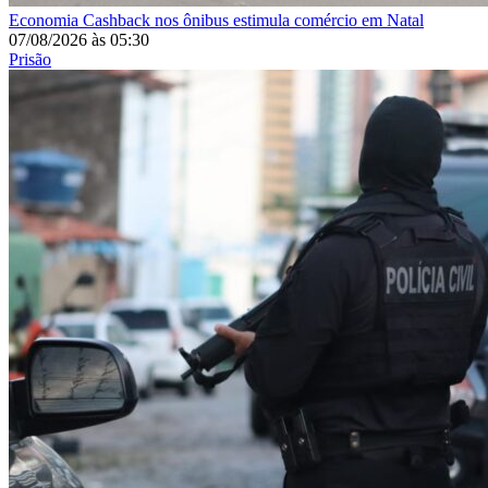
Economia
Cashback nos ônibus estimula comércio em Natal
07/08/2026
às
05:30
Prisão