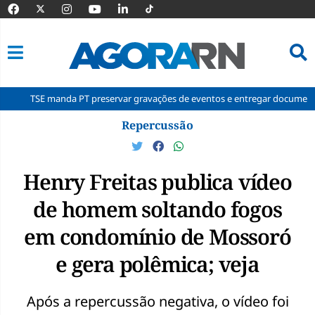
E manda PT preservar gravações de eventos e entregar documentos à Cort
Pular
Repercussão
para
o
conteúdo
Henry Freitas publica vídeo
de homem soltando fogos
em condomínio de Mossoró
e gera polêmica; veja
Após a repercussão negativa, o vídeo foi