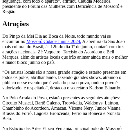
segurança, com todo o aparato”, afirmou Cláudia Medeiros,
presidente do Fórum das Mulheres com Deficiência de Mossoró e
Região.
Atrações
Do Pingo da Mei Dia ao Boca da Noite, todo mundo vai se
encontrar no
Mossoró Cidade Junina 2024.
A abertura do São João
mais cultural do Brasil, às 12h do dia 1º de junho, contará com três
atrações nacionais: Zé Vaqueiro, Tarcísio do Acordeon e Bell
Marques, além de artistas locais que irão animar ainda mais o melhor
e maior bloco junino do país.
“Os artistas locais são a nossa grande atração e estarão presentes em
todos os polos, abrilhantando, fazendo grandes shows, atraindo o
público nesse evento que é voltado para o povo, onde o povo é
valorizado, é respeitado”, destacou o secretário Kadson Eduardo.
No Polo Arraiá do Povo, estarão presentes as seguintes atrações:
Circuito Musical, Bartô Galeno, Tropykalia, Waldonys, Lairton,
Chambinho do Acordeon, Amazan, Vicente Nery, Junior Vianna,
Brasas do Forró, Lagosta Bronzeada, Ferro na Boneca e Nonato
Beto.
Na Estação das Artes Elizeu Ventania, principal polo do Mossoró