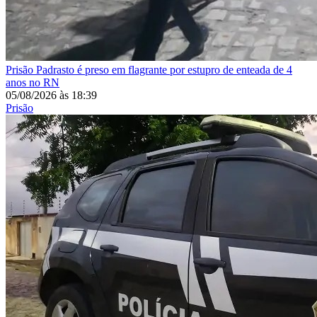
Prisão
Padrasto é preso em flagrante por estupro de enteada de 4
anos no RN
05/08/2026
às
18:39
Prisão