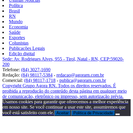
Últimas Notícias
Política
Brasil
RN
Mundo
Economia
Saúde
Esportes
Colunistas
Publicações Legais
Edição digital
Sede: Av. Rodrigues Alves, 955 - Tirol, Natal - RN, CEP:59020-
200
Telefone:
(84) 3027-1690
Redação:
(84) 98117-5384
-
redacao@agorarn.com.br
Comercial:
(84) 98117-1718
-
publica@agorarn.com.br
Copyright Grupo Agora RN. Todos os direitos reservados. É
proibida a reprodução do conteúdo desta página em qualquer meio
de comunicação, eletrônico ou impresso, sem autorização prévia.
Usamos cookies para garantir que oferecemos a melhor experiência
em nosso site. Se você continuar a usar este site, assumiremos que
você está satisfeito com ele.
Aceitar
Politica de Privacidade