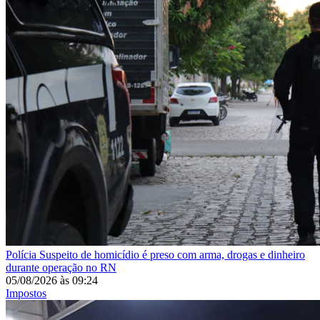
Polícia
Suspeito de homicídio é preso com arma, drogas e dinheiro
durante operação no RN
05/08/2026
às
09:24
Impostos