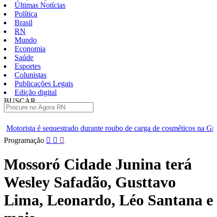
Últimas Notícias
Política
Brasil
RN
Mundo
Economia
Saúde
Esportes
Colunistas
Publicações Legais
Edição digital
BUSCAR
ÚLTIMAS
do durante roubo de carga de cosméticos na Grande Natal
Suspeit
Pular
Programação
para
o
Mossoró Cidade Junina terá
conteúdo
Wesley Safadão, Gusttavo
Lima, Leonardo, Léo Santana e