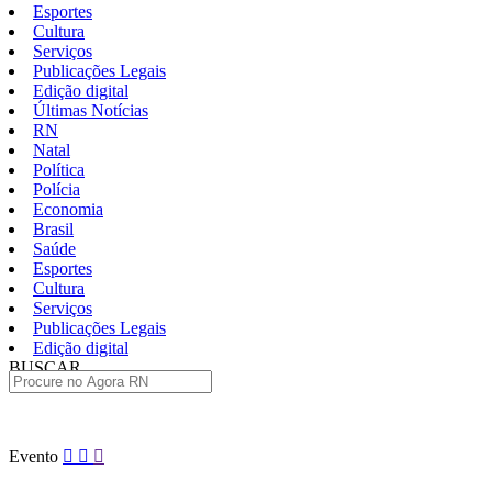
Esportes
Cultura
Serviços
Publicações Legais
Edição digital
Últimas Notícias
RN
Natal
Política
Polícia
Economia
Brasil
Saúde
Esportes
Cultura
Serviços
Publicações Legais
Edição digital
BUSCAR
ÚLTIMAS
Pular
Evento
para
o