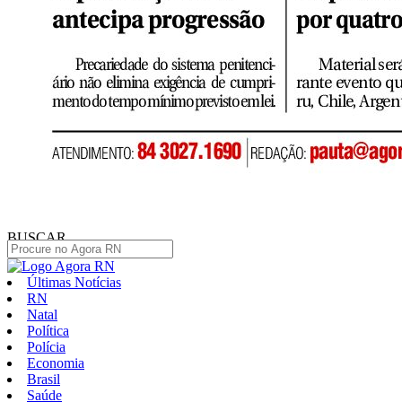
BUSCAR
Últimas Notícias
RN
Natal
Política
Polícia
Economia
Brasil
Saúde