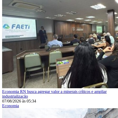
Economia
RN busca agregar valor a minerais críticos e ampliar
industrialização
07/08/2026
às
05:34
Economia