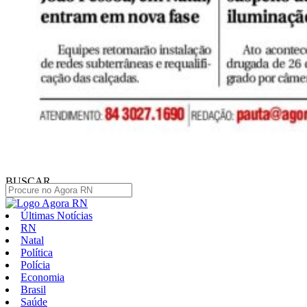
BUSCAR
Últimas Notícias
RN
Natal
Política
Polícia
Economia
Brasil
Saúde