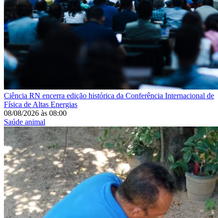
Ciência
RN encerra edição histórica da Conferência Internacional de
Física de Altas Energias
08/08/2026
às
08:00
Saúde animal