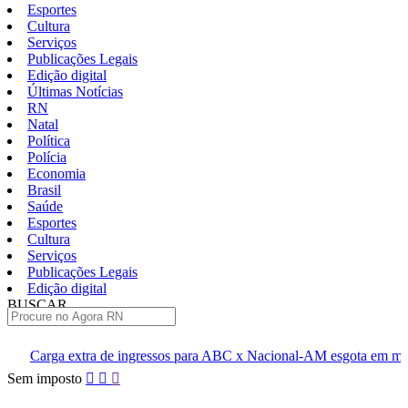
Esportes
Cultura
Serviços
Publicações Legais
Edição digital
Últimas Notícias
RN
Natal
Política
Polícia
Economia
Brasil
Saúde
Esportes
Cultura
Serviços
Publicações Legais
Edição digital
BUSCAR
ÚLTIMAS
ngressos para ABC x Nacional-AM esgota em minutos
Cúpula do 
Pular
Sem imposto
para
o