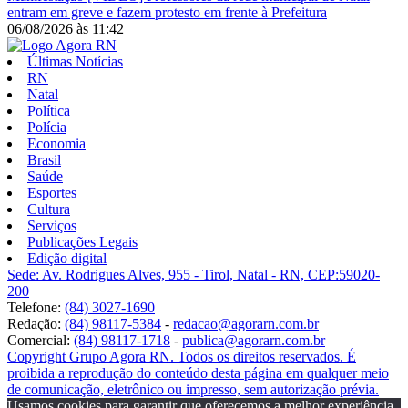
entram em greve e fazem protesto em frente à Prefeitura
06/08/2026
às
11:42
Últimas Notícias
RN
Natal
Política
Polícia
Economia
Brasil
Saúde
Esportes
Cultura
Serviços
Publicações Legais
Edição digital
Sede: Av. Rodrigues Alves, 955 - Tirol, Natal - RN, CEP:59020-
200
Telefone:
(84) 3027-1690
Redação:
(84) 98117-5384
-
redacao@agorarn.com.br
Comercial:
(84) 98117-1718
-
publica@agorarn.com.br
Copyright Grupo Agora RN. Todos os direitos reservados. É
proibida a reprodução do conteúdo desta página em qualquer meio
de comunicação, eletrônico ou impresso, sem autorização prévia.
Usamos cookies para garantir que oferecemos a melhor experiência