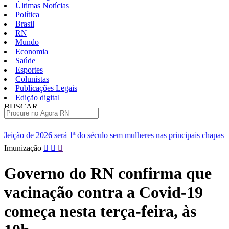
Últimas Notícias
Política
Brasil
RN
Mundo
Economia
Saúde
Esportes
Colunistas
Publicações Legais
Edição digital
BUSCAR
ÚLTIMAS
ª do século sem mulheres nas principais chapas
Renan diz que Ce
Pular
Imunização
para
o
Governo do RN confirma que
conteúdo
vacinação contra a Covid-19
começa nesta terça-feira, às