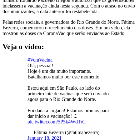
ministro Eduardo Pazuello chegou a autorizar que os governadores
iniciassem a vacinação ainda nesta segunda. Com o atraso no envio
dos imunizantes, a data anterior foi restabelecida.
Pelas redes sociais, a governadora do Rio Grande do Norte, Fátima
Bezerra, comemorou o recebimento das doses. Em um vídeo, ela
mostrou as doses da CoronaVac que serão enviadas ao Estado.
Veja o vídeo
:
#VemVacina
Olá, pessoal!
Hoje é um dia muito importante.
Batalhamos muito por este momento.
Estou aqui em São Paulo, ao lado do
primeiro lote de vacinas que será enviado
agora para o Rio Grande do Norte.
Foi dada a largada! Estamos prontos para
dar início a vacinação! 💉
pic.twitter.com/5P5k4WdTrG
— Fátima Bezerra (@fatimabezerra)
January 18, 2021