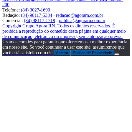
200
Telefone:
(84) 3027-1690
Redação:
(84) 98117-5384
-
redacao@agorarn.com.br
Comercial:
(84) 98117-1718
-
publica@agorarn.com.br
Copyright Grupo Agora RN. Todos os direitos reservados. É
proibida a reprodução do conteúdo desta página em qualquer meio
de comunicação, eletrônico ou impresso, sem autorização prévia.
Usamos cookies para garantir que oferecemos a melhor experiência
em nosso site. Se você continuar a usar este site, assumiremos que
você está satisfeito com ele.
Aceitar
Politica de Privacidade