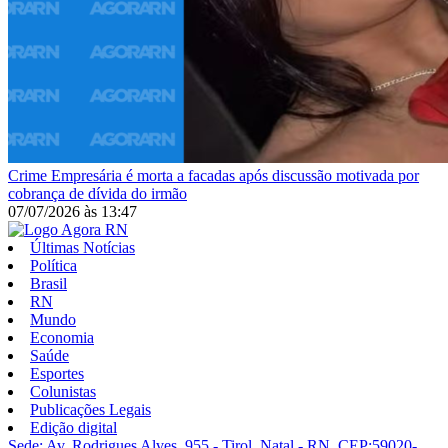
Crime
Empresária é morta a facadas após discussão motivada por
cobrança de dívida do irmão
07/07/2026
às
13:47
Últimas Notícias
Política
Brasil
RN
Mundo
Economia
Saúde
Esportes
Colunistas
Publicações Legais
Edição digital
Sede: Av. Rodrigues Alves, 955 - Tirol, Natal - RN, CEP:59020-