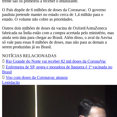
frente são os primeiros a receber o imunizante.
O País dispõe de 6 milhões de doses da Coronavac. O governo
paulista pretende manter no estado cerca de 1,4 milhão para o
estado. O volume não cobre as prioridades.
Outros dois milhões de doses da vacina de Oxford/AstraZeneca
fabricada na Índia estão com a compra acertada pelo ministério, mas
ainda sem data para chegar ao Brasil. Além disso, o aval da Anvisa
só vale para essas 8 milhões de doses, mas não para as demais a
serem produzidas já no Brasil.
NOTÍCIAS RELACIONADAS
Rio Grande do Norte vai receber 82 mil doses da CoronaVac
Enfermeira de SP, negra e moradora de Itaquera é 1ª vacinada no
Brasil
Voo com doses da Coronavac atrasou
Legislação