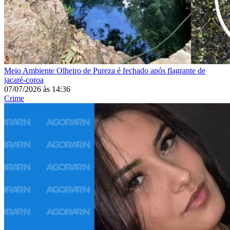
Meio Ambiente
Olheiro de Pureza é fechado após flagrante de
jacaré-coroa
07/07/2026
às
14:36
Crime