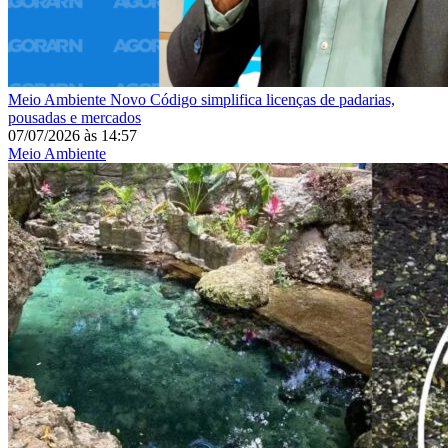
Meio Ambiente
Novo Código simplifica licenças de padarias,
pousadas e mercados
07/07/2026
às
14:57
Meio Ambiente