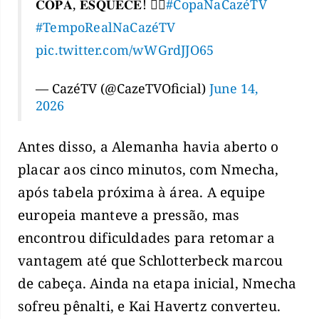
𝐂𝐎𝐏𝐀, 𝐄𝐒𝐐𝐔𝐄𝐂𝐄! 😮‍💨
#CopaNaCazéTV
#TempoRealNaCazéTV
pic.twitter.com/wWGrdJJO65
— CazéTV (@CazeTVOficial)
June 14,
2026
Antes disso, a Alemanha havia aberto o
placar aos cinco minutos, com Nmecha,
após tabela próxima à área. A equipe
europeia manteve a pressão, mas
encontrou dificuldades para retomar a
vantagem até que Schlotterbeck marcou
de cabeça. Ainda na etapa inicial, Nmecha
sofreu pênalti, e Kai Havertz converteu.