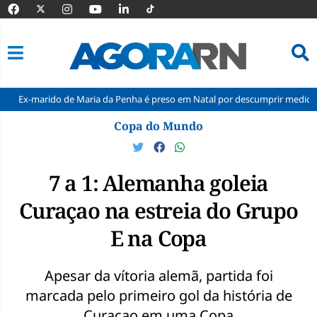
do de Maria da Penha é preso em Natal por descumprir medida protetiva
Pular
Copa do Mundo
para
o
conteúdo
7 a 1: Alemanha goleia
Curaçao na estreia do Grupo
E na Copa
Apesar da vítoria alemã, partida foi
marcada pelo primeiro gol da história de
Curaçao em uma Copa