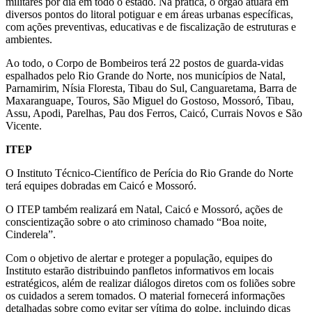
militares por dia em todo o estado. Na prática, o órgão atuará em
diversos pontos do litoral potiguar e em áreas urbanas específicas,
com ações preventivas, educativas e de fiscalização de estruturas e
ambientes.
Ao todo, o Corpo de Bombeiros terá 22 postos de guarda-vidas
espalhados pelo Rio Grande do Norte, nos municípios de Natal,
Parnamirim, Nísia Floresta, Tibau do Sul, Canguaretama, Barra de
Maxaranguape, Touros, São Miguel do Gostoso, Mossoró, Tibau,
Assu, Apodi, Parelhas, Pau dos Ferros, Caicó, Currais Novos e São
Vicente.
ITEP
O Instituto Técnico-Científico de Perícia do Rio Grande do Norte
terá equipes dobradas em Caicó e Mossoró.
O ITEP também realizará em Natal, Caicó e Mossoró, ações de
conscientização sobre o ato criminoso chamado “Boa noite,
Cinderela”.
Com o objetivo de alertar e proteger a população, equipes do
Instituto estarão distribuindo panfletos informativos em locais
estratégicos, além de realizar diálogos diretos com os foliões sobre
os cuidados a serem tomados. O material fornecerá informações
detalhadas sobre como evitar ser vítima do golpe, incluindo dicas