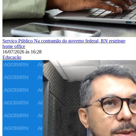
Serviço Público
Na contramão do governo federal, RN restringe
home office
16/07/2026
às
16:28
Educação