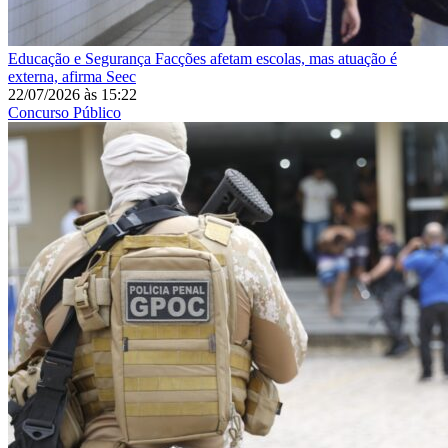
Educação e Segurança
Facções afetam escolas, mas atuação é
externa, afirma Seec
22/07/2026
às
15:22
Concurso Público