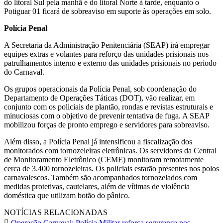
do litoral Sul pela manhã e do litoral Norte à tarde, enquanto o
Potiguar 01 ficará de sobreaviso em suporte às operações em solo.
Polícia Penal
A Secretaria da Administração Penitenciária (SEAP) irá empregar
equipes extras e volantes para reforço das unidades prisionais nos
patrulhamentos interno e externo das unidades prisionais no período
do Carnaval.
Os grupos operacionais da Polícia Penal, sob coordenação do
Departamento de Operações Táticas (DOT), vão realizar, em
conjunto com os policiais de plantão, rondas e revistas estruturais e
minuciosas com o objetivo de prevenir tentativa de fuga. A SEAP
mobilizou forças de pronto emprego e servidores para sobreaviso.
Além disso, a Polícia Penal já intensificou a fiscalização dos
monitorados com tornozeleiras eletrônicas. Os servidores da Central
de Monitoramento Eletrônico (CEME) monitoram remotamente
cerca de 3.400 tornozeleiras. Os policiais estarão presentes nos polos
carnavalescos. Também são acompanhados tornozelados com
medidas protetivas, cautelares, além de vítimas de violência
doméstica que utilizam botão do pânico.
NOTÍCIAS RELACIONADAS
Operação Carnaval: Polícia Militar reforça segurança nos