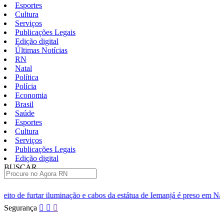
Esportes
Cultura
Serviços
Publicações Legais
Edição digital
Últimas Notícias
RN
Natal
Política
Polícia
Economia
Brasil
Saúde
Esportes
Cultura
Serviços
Publicações Legais
Edição digital
BUSCAR
ÚLTIMAS
ação e cabos da estátua de Iemanjá é preso em Natal
Homem é pres
Pular
Segurança
para
o