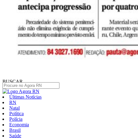
BUSCAR
Últimas Notícias
RN
Natal
Política
Polícia
Economia
Brasil
Saúde