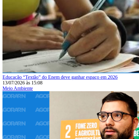
Educação
“Textão” do Enem deve ganhar espaço em 2026
13/07/2026
às
15:08
Meio Ambiente