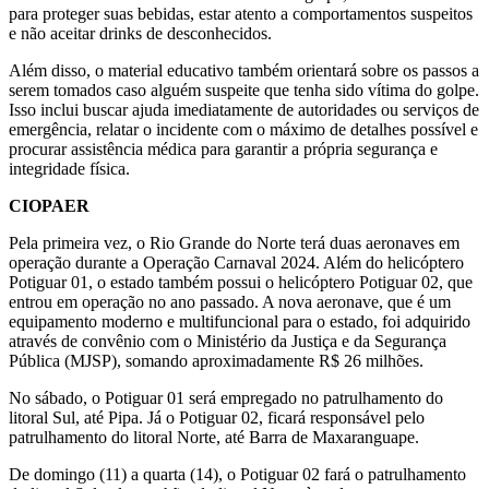
para proteger suas bebidas, estar atento a comportamentos suspeitos
e não aceitar drinks de desconhecidos.
Além disso, o material educativo também orientará sobre os passos a
serem tomados caso alguém suspeite que tenha sido vítima do golpe.
Isso inclui buscar ajuda imediatamente de autoridades ou serviços de
emergência, relatar o incidente com o máximo de detalhes possível e
procurar assistência médica para garantir a própria segurança e
integridade física.
CIOPAER
Pela primeira vez, o Rio Grande do Norte terá duas aeronaves em
operação durante a Operação Carnaval 2024. Além do helicóptero
Potiguar 01, o estado também possui o helicóptero Potiguar 02, que
entrou em operação no ano passado. A nova aeronave, que é um
equipamento moderno e multifuncional para o estado, foi adquirido
através de convênio com o Ministério da Justiça e da Segurança
Pública (MJSP), somando aproximadamente R$ 26 milhões.
No sábado, o Potiguar 01 será empregado no patrulhamento do
litoral Sul, até Pipa. Já o Potiguar 02, ficará responsável pelo
patrulhamento do litoral Norte, até Barra de Maxaranguape.
De domingo (11) a quarta (14), o Potiguar 02 fará o patrulhamento