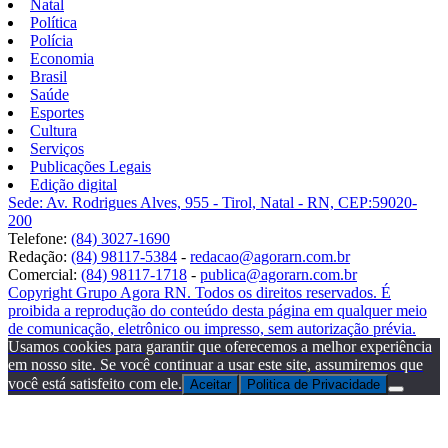
Natal
Política
Polícia
Economia
Brasil
Saúde
Esportes
Cultura
Serviços
Publicações Legais
Edição digital
Sede: Av. Rodrigues Alves, 955 - Tirol, Natal - RN, CEP:59020-
200
Telefone:
(84) 3027-1690
Redação:
(84) 98117-5384
-
redacao@agorarn.com.br
Comercial:
(84) 98117-1718
-
publica@agorarn.com.br
Copyright Grupo Agora RN. Todos os direitos reservados. É
proibida a reprodução do conteúdo desta página em qualquer meio
de comunicação, eletrônico ou impresso, sem autorização prévia.
Usamos cookies para garantir que oferecemos a melhor experiência
em nosso site. Se você continuar a usar este site, assumiremos que
você está satisfeito com ele.
Aceitar
Politica de Privacidade