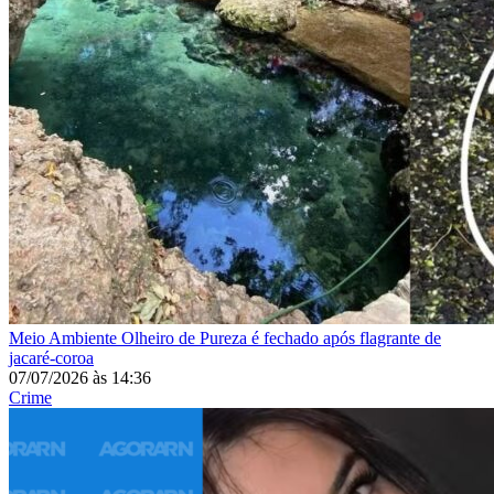
Meio Ambiente
Olheiro de Pureza é fechado após flagrante de
jacaré-coroa
07/07/2026
às
14:36
Crime