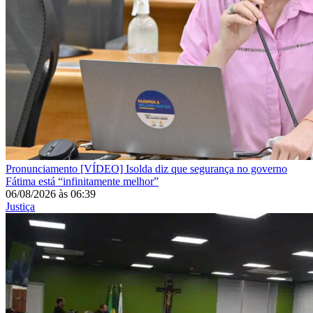
Pronunciamento
[VÍDEO] Isolda diz que segurança no governo
Fátima está “infinitamente melhor”
06/08/2026
às
06:39
Justiça