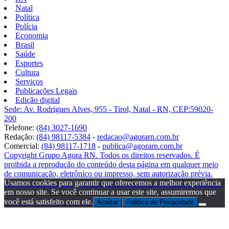
Natal
Política
Polícia
Economia
Brasil
Saúde
Esportes
Cultura
Serviços
Publicações Legais
Edição digital
Sede: Av. Rodrigues Alves, 955 - Tirol, Natal - RN, CEP:59020-
200
Telefone:
(84) 3027-1690
Redação:
(84) 98117-5384
-
redacao@agorarn.com.br
Comercial:
(84) 98117-1718
-
publica@agorarn.com.br
Copyright Grupo Agora RN. Todos os direitos reservados. É
proibida a reprodução do conteúdo desta página em qualquer meio
de comunicação, eletrônico ou impresso, sem autorização prévia.
Usamos cookies para garantir que oferecemos a melhor experiência
em nosso site. Se você continuar a usar este site, assumiremos que
você está satisfeito com ele.
Aceitar
Politica de Privacidade