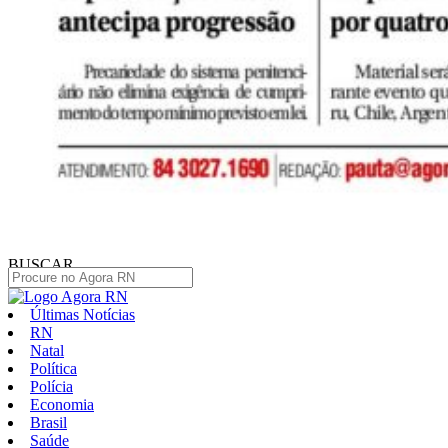
BUSCAR
Últimas Notícias
RN
Natal
Política
Polícia
Economia
Brasil
Saúde