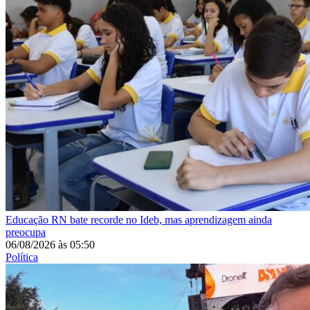
Educação
RN bate recorde no Ideb, mas aprendizagem ainda
preocupa
06/08/2026
às
05:50
Política