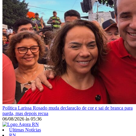
Política
Larissa Rosado muda declaração de cor e sai de branca para
parda, mas depois recua
06/08/2026
às
05:36
Últimas Notícias
RN