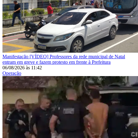
Manifestação
[VÍDEO] Professores da rede municipal de Natal
entram em greve e fazem protesto em frente à Prefeitura
06/08/2026
às
11:42
Operação