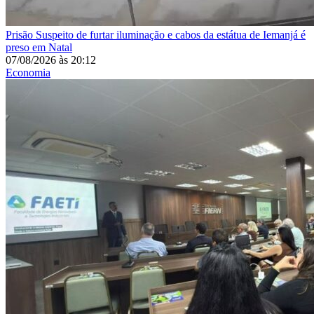
Prisão
Suspeito de furtar iluminação e cabos da estátua de Iemanjá é
preso em Natal
07/08/2026
às
20:12
Economia