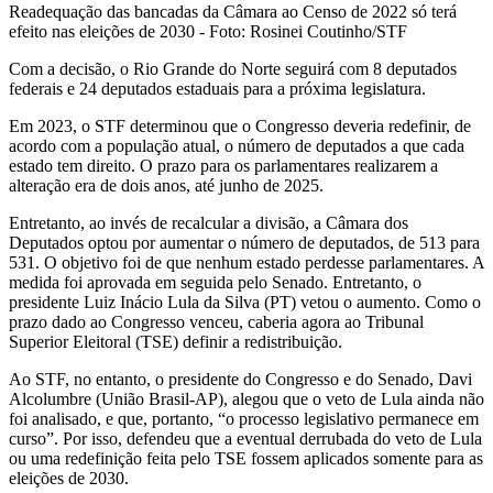
Readequação das bancadas da Câmara ao Censo de 2022 só terá
efeito nas eleições de 2030 - Foto: Rosinei Coutinho/STF
Com a decisão, o Rio Grande do Norte seguirá com 8 deputados
federais e 24 deputados estaduais para a próxima legislatura.
Em 2023, o STF determinou que o Congresso deveria redefinir, de
acordo com a população atual, o número de deputados a que cada
estado tem direito. O prazo para os parlamentares realizarem a
alteração era de dois anos, até junho de 2025.
Entretanto, ao invés de recalcular a divisão, a Câmara dos
Deputados optou por aumentar o número de deputados, de 513 para
531. O objetivo foi de que nenhum estado perdesse parlamentares. A
medida foi aprovada em seguida pelo Senado. Entretanto, o
presidente Luiz Inácio Lula da Silva (PT) vetou o aumento. Como o
prazo dado ao Congresso venceu, caberia agora ao Tribunal
Superior Eleitoral (TSE) definir a redistribuição.
Ao STF, no entanto, o presidente do Congresso e do Senado, Davi
Alcolumbre (União Brasil-AP), alegou que o veto de Lula ainda não
foi analisado, e que, portanto, “o processo legislativo permanece em
curso”. Por isso, defendeu que a eventual derrubada do veto de Lula
ou uma redefinição feita pelo TSE fossem aplicados somente para as
eleições de 2030.