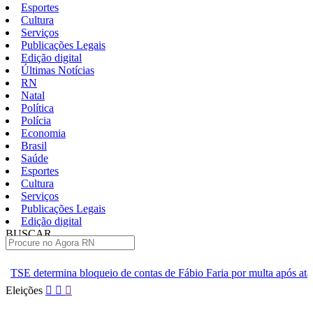
Esportes
Cultura
Serviços
Publicações Legais
Edição digital
Últimas Notícias
RN
Natal
Política
Polícia
Economia
Brasil
Saúde
Esportes
Cultura
Serviços
Publicações Legais
Edição digital
BUSCAR
ÚLTIMAS
eio de contas de Fábio Faria por multa após ataque a Lula
Suspe
Pular
Eleições
para
o