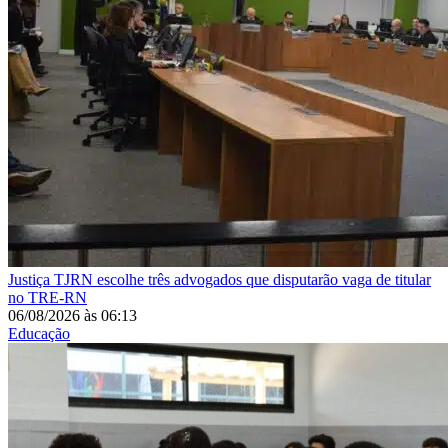
Justiça
TJRN escolhe três advogados que disputarão vaga de titular
no TRE-RN
06/08/2026
às
06:13
Educação