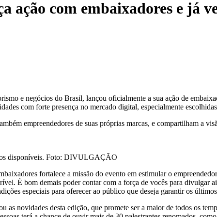
a ação com embaixadores e já v
ismo e negócios do Brasil, lançou oficialmente a sua ação de embaixa
dades com forte presença no mercado digital, especialmente escolhidas 
 também empreendedores de suas próprias marcas, e compartilham a vi
contos disponíveis. Foto: DIVULGAÇÃO
baixadores fortalece a missão do evento em estimular o empreendedor
ncrível. É bom demais poder contar com a força de vocês para divulgar
ções especiais para oferecer ao público que deseja garantir os últimos
s novidades desta edição, que promete ser a maior de todos os tempo
essoas terá a chance de ouvir mais de 30 palestrantes renomados, com