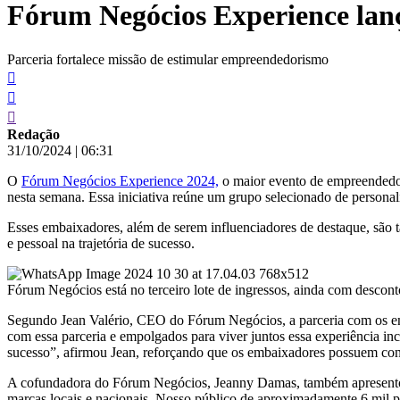
Fórum Negócios Experience lanç
conteúdo
Parceria fortalece missão de estimular empreendedorismo
Redação
31/10/2024
|
06:31
O
Fórum Negócios Experience 2024,
o maior evento de empreendedor
nesta semana. Essa iniciativa reúne um grupo selecionado de personali
Esses embaixadores, além de serem influenciadores de destaque, são
e pessoal na trajetória de sucesso.
Fórum Negócios está no terceiro lote de ingressos, ainda com des
Segundo Jean Valério, CEO do Fórum Negócios, a parceria com os em
com essa parceria e empolgados para viver juntos essa experiência i
sucesso”, afirmou Jean, reforçando que os embaixadores possuem condi
A cofundadora do Fórum Negócios, Jeanny Damas, também apresentou a
marcas locais e nacionais. Nosso público de aproximadamente 6 mil p