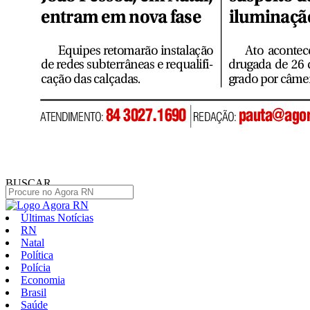
BUSCAR
Últimas Notícias
RN
Natal
Política
Polícia
Economia
Brasil
Saúde