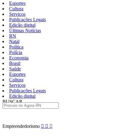
Esportes
Cultura
Serviços
Publicações Legais
Edição digital
Últimas Notícias
RN
Natal
Política
Polícia
Economia
Brasil
Saúde
Esportes
Cultura
Serviços
Publicações Legais
Edição digital
BUSCAR
ÚLTIMAS
Pular
Empreendedorismo
para
o