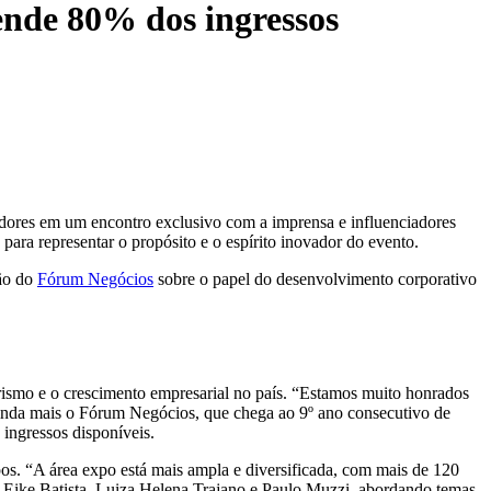
ende 80% dos ingressos
dores em um encontro exclusivo com a imprensa e influenciadores
para representar o propósito e o espírito inovador do evento.
são do
Fórum Negócios
sobre o papel do desenvolvimento corporativo
ismo e o crescimento empresarial no país. “Estamos muito honrados
 ainda mais o Fórum Negócios, que chega ao 9º ano consecutivo de
 ingressos disponíveis.
s. “A área expo está mais ampla e diversificada, com mais de 120
o Eike Batista, Luiza Helena Trajano e Paulo Muzzi, abordando temas