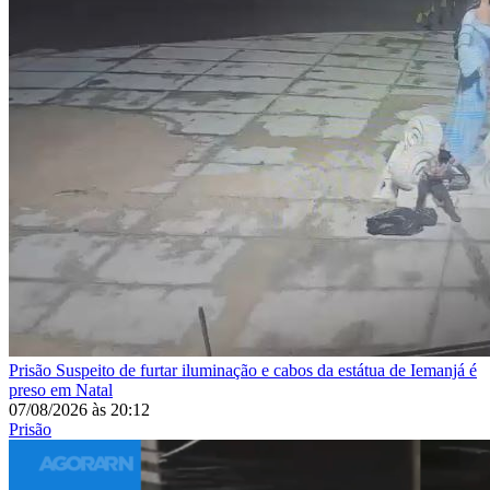
Prisão
Suspeito de furtar iluminação e cabos da estátua de Iemanjá é
preso em Natal
07/08/2026
às
20:12
Prisão