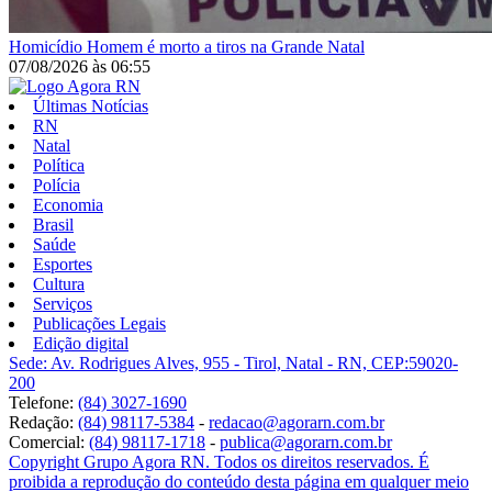
Homicídio
Homem é morto a tiros na Grande Natal
07/08/2026
às
06:55
Últimas Notícias
RN
Natal
Política
Polícia
Economia
Brasil
Saúde
Esportes
Cultura
Serviços
Publicações Legais
Edição digital
Sede: Av. Rodrigues Alves, 955 - Tirol, Natal - RN, CEP:59020-
200
Telefone:
(84) 3027-1690
Redação:
(84) 98117-5384
-
redacao@agorarn.com.br
Comercial:
(84) 98117-1718
-
publica@agorarn.com.br
Copyright Grupo Agora RN. Todos os direitos reservados. É
proibida a reprodução do conteúdo desta página em qualquer meio