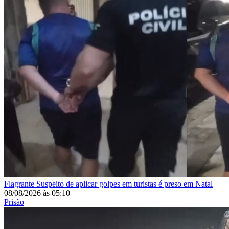
Flagrante
Suspeito de aplicar golpes em turistas é preso em Natal
08/08/2026
às
05:10
Prisão