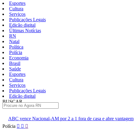
Esportes
Cultura
Serviços
Publicações Legais
Edição digital
Últimas Notícias
RN
Natal
Política
Polícia
Economia
Brasil
Saúde
Esportes
Cultura
Serviços
Publicações Legais
Edição digital
BUSCAR
ÚLTIMAS
l-AM por 2 a 1 fora de casa e abre vantagem nas quartas
Cine 
Pular
Polícia
para
o