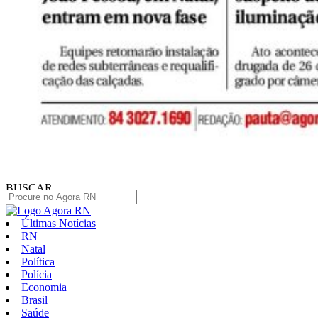
BUSCAR
Últimas Notícias
RN
Natal
Política
Polícia
Economia
Brasil
Saúde