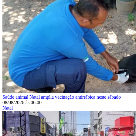
Saúde animal
Natal amplia vacinação antirrábica neste sábado
08/08/2026
às
06:00
Natal