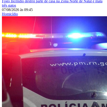
Fogo
Incêndio destrói parte de casa na Zona Norte de Natal e mata
três gatos
07/08/2026
às
09:45
Homicídio