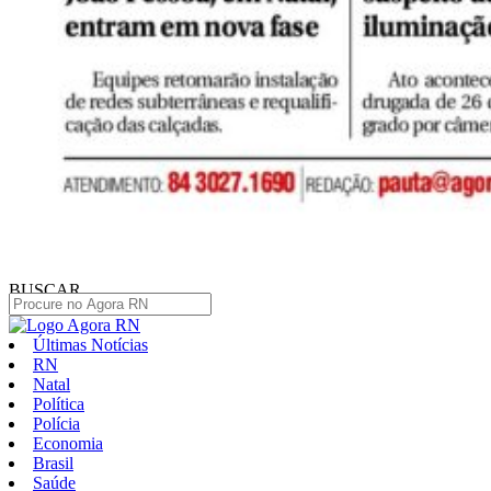
BUSCAR
Últimas Notícias
RN
Natal
Política
Polícia
Economia
Brasil
Saúde