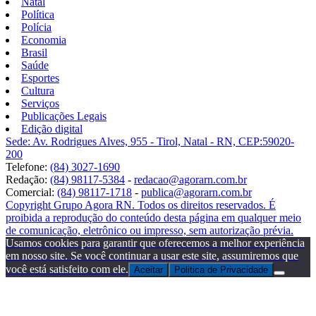
Natal
Política
Polícia
Economia
Brasil
Saúde
Esportes
Cultura
Serviços
Publicações Legais
Edição digital
Sede: Av. Rodrigues Alves, 955 - Tirol, Natal - RN, CEP:59020-
200
Telefone:
(84) 3027-1690
Redação:
(84) 98117-5384
-
redacao@agorarn.com.br
Comercial:
(84) 98117-1718
-
publica@agorarn.com.br
Copyright Grupo Agora RN. Todos os direitos reservados. É
proibida a reprodução do conteúdo desta página em qualquer meio
de comunicação, eletrônico ou impresso, sem autorização prévia.
Usamos cookies para garantir que oferecemos a melhor experiência
em nosso site. Se você continuar a usar este site, assumiremos que
você está satisfeito com ele.
Aceitar
Politica de Privacidade