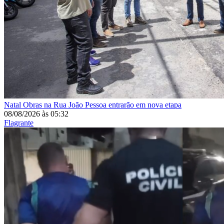
Natal
Obras na Rua João Pessoa entrarão em nova etapa
08/08/2026
às
05:32
Flagrante