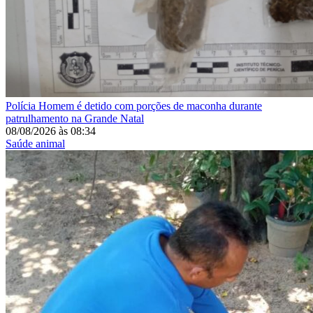
Polícia
Homem é detido com porções de maconha durante
patrulhamento na Grande Natal
08/08/2026
às
08:34
Saúde animal