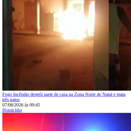
Fogo
Incêndio destrói parte de casa na Zona Norte de Natal e mata
três gatos
07/08/2026
às
09:45
Homicídio