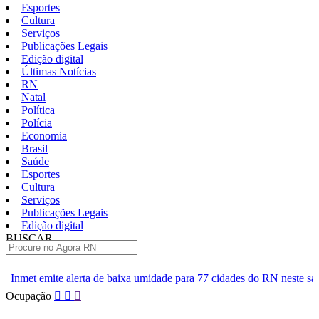
Esportes
Cultura
Serviços
Publicações Legais
Edição digital
Últimas Notícias
RN
Natal
Política
Polícia
Economia
Brasil
Saúde
Esportes
Cultura
Serviços
Publicações Legais
Edição digital
BUSCAR
ÚLTIMAS
e baixa umidade para 77 cidades do RN neste sábado
Polícia Civi
Pular
Ocupação
para
o