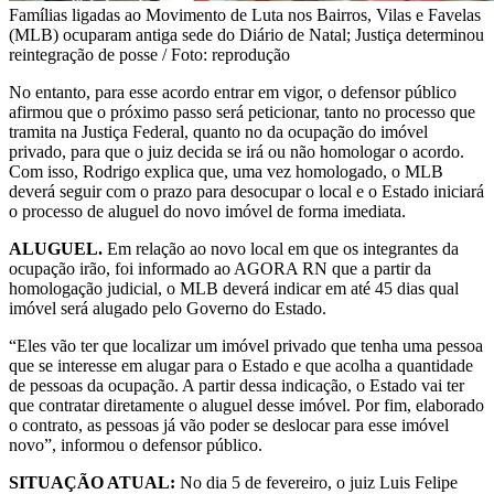
Famílias ligadas ao Movimento de Luta nos Bairros, Vilas e Favelas
(MLB) ocuparam antiga sede do Diário de Natal; Justiça determinou
reintegração de posse / Foto: reprodução
No entanto, para esse acordo entrar em vigor, o defensor público
afirmou que o próximo passo será peticionar, tanto no processo que
tramita na Justiça Federal, quanto no da ocupação do imóvel
privado, para que o juiz decida se irá ou não homologar o acordo.
Com isso, Rodrigo explica que, uma vez homologado, o MLB
deverá seguir com o prazo para desocupar o local e o Estado iniciará
o processo de aluguel do novo imóvel de forma imediata.
ALUGUEL.
Em relação ao novo local em que os integrantes da
ocupação irão, foi informado ao AGORA RN que a partir da
homologação judicial, o MLB deverá indicar em até 45 dias qual
imóvel será alugado pelo Governo do Estado.
“Eles vão ter que localizar um imóvel privado que tenha uma pessoa
que se interesse em alugar para o Estado e que acolha a quantidade
de pessoas da ocupação. A partir dessa indicação, o Estado vai ter
que contratar diretamente o aluguel desse imóvel. Por fim, elaborado
o contrato, as pessoas já vão poder se deslocar para esse imóvel
novo”, informou o defensor público.
SITUAÇÃO ATUAL:
No dia 5 de fevereiro, o juiz Luis Felipe