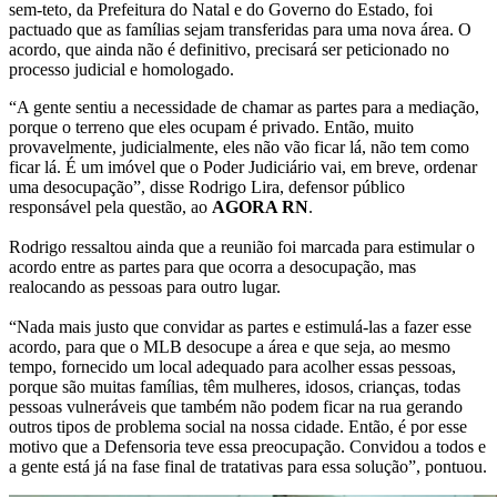
sem-teto, da Prefeitura do Natal e do Governo do Estado, foi
pactuado que as famílias sejam transferidas para uma nova área. O
acordo, que ainda não é definitivo, precisará ser peticionado no
processo judicial e homologado.
“A gente sentiu a necessidade de chamar as partes para a mediação,
porque o terreno que eles ocupam é privado. Então, muito
provavelmente, judicialmente, eles não vão ficar lá, não tem como
ficar lá. É um imóvel que o Poder Judiciário vai, em breve, ordenar
uma desocupação”, disse Rodrigo Lira, defensor público
responsável pela questão, ao
AGORA RN
.
Rodrigo ressaltou ainda que a reunião foi marcada para estimular o
acordo entre as partes para que ocorra a desocupação, mas
realocando as pessoas para outro lugar.
“Nada mais justo que convidar as partes e estimulá-las a fazer esse
acordo, para que o MLB desocupe a área e que seja, ao mesmo
tempo, fornecido um local adequado para acolher essas pessoas,
porque são muitas famílias, têm mulheres, idosos, crianças, todas
pessoas vulneráveis que também não podem ficar na rua gerando
outros tipos de problema social na nossa cidade. Então, é por esse
motivo que a Defensoria teve essa preocupação. Convidou a todos e
a gente está já na fase final de tratativas para essa solução”, pontuou.