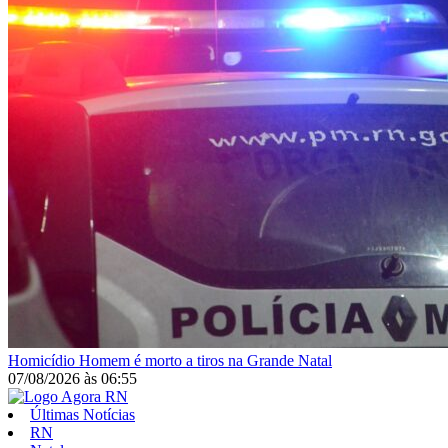
Homicídio
Homem é morto a tiros na Grande Natal
07/08/2026
às
06:55
Últimas Notícias
RN