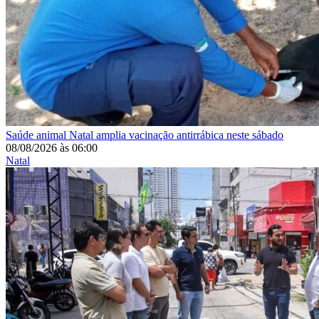
Saúde animal
Natal amplia vacinação antirrábica neste sábado
08/08/2026
às
06:00
Natal