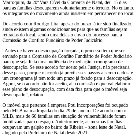
Marroquim, da 20ª Vara Cível da Comarca de Natal, deu 15 dias
para as famílias desocuparem voluntariamente o terreno. No entanto,
os integrantes do movimento ainda insistem em permanecer no local.
De acordo com Rodrigo Lira, apesar do prazo já ter sido finalizado,
ainda existem algumas condicionantes para que as famílias sejam
retiradas do local, sendo uma delas o envio do processo para a
Comissão de Conflito Fundiário de Poder Judiciário.
“Antes de haver a desocupação forçada, o processo tem que ser
enviado para a Comissão de Conflito Fundiário de Poder Judiciário
para que seja feita uma audiência de mediação, cronograma de
desocupação. Se esse acordo for aceito pela Justiça, não precisaria
desse passo, porque o acordo já prevê esses passos a serem dados, e
um cronograma já tem todo um prazo já fixado para a desocupação.
Agora, se o acordo não for aceito, aí a comissão é que vai elaborar
esse plano de desocupação, com data fixa para que o imóvel seja
desocupado”, relatou.
O imóvel que pertence à empresa Poti Incorporações foi ocupado
pelo MLB na madrugada do dia 29 de janeiro. De acordo com o
MLB, mais de 60 famílias em situação de vulnerabilidade foram
mobilizadas para o espaço. Anteriormente, as mesmas famílias
ocupavam um galpão no bairro da Ribeira – zona leste de Natal,
alugado pela Prefeitura de Natal desde 2021.