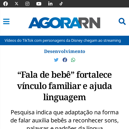
TikTok com personagens da Disney chegam ao streaming
Cadu chama
Pular
Desenvolvimento
para
o
conteúdo
“Fala de bebê” fortalece
vínculo familiar e ajuda
linguagem
Pesquisa indica que adaptação na forma
de falar auxilia bebês a reconhecer sons,
palavras e padrões da língua